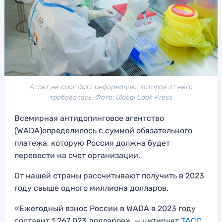
Атлет не смог дать информацию, которая от него
требовалась. Фото: Global Look Press
Всемирная антидопинговое агентство
(WADA)определилось с суммой обязательного
платежа, которую Россия должна будет
перевести на счет организации.
От нашей страны рассчитывают получить в 2023
году свыше одного миллиона долларов.
«Ежегодный взнос России в WADA в 2023 году
составит 1 267 023 долларов», — цитирует
ТАСС