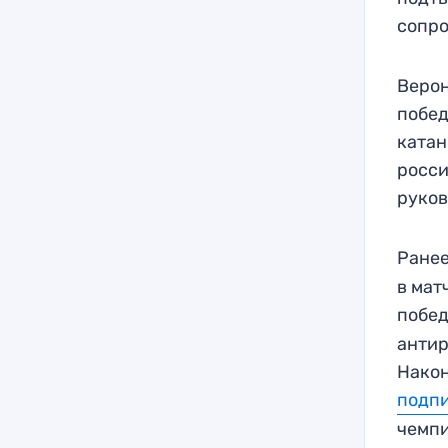
сопр
Верон
побед
катан
росси
руков
Ранее
в мат
побед
антир
Након
подп
чемпи