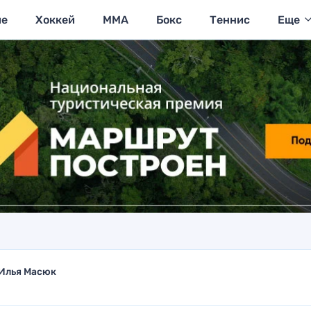
ие
Хоккей
MMA
Бокс
Теннис
Еще
Илья Масюк