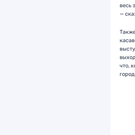
весь 
— ска
Также
касав
высту
выход
что, 
город