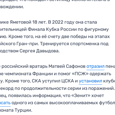
овождении.
ике Яметовой 18 лет. В 2022 году она стала
ительницей Финала Кубка России по фигурному
ию. Кроме того, на её счету две победы на этапах
йского Гран-при. Тренируется спортсменка под
одством Сергея Давыдова.
 российский вратарь Матвей Сафонов
отразил
пен
че чемпионата Франции и помог «ПСЖ» одержать
у. Кроме того, СКА уступил ЦСКА и
установил
клуб
екорд по продолжительности серии из поражений
ец, появилась информация, что «Зенит» хочет
исать
одного из самых высокооплачиваемых футбо
оната Турции.