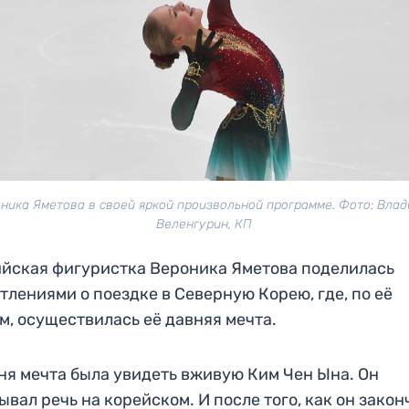
ника Яметова в своей яркой произвольной программе. Фото: Вла
Веленгурин, КП
йская фигуристка Вероника Яметова поделилась
тлениями о поездке в Северную Корею, где, по её
м, осуществилась её давняя мечта.
ня мечта была увидеть вживую Ким Чен Ына. Он
ывал речь на корейском. И после того, как он закон