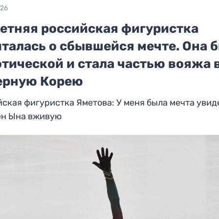
026
летняя российская фигуристка
италась о сбывшейся мечте. Она 
тической и стала частью вояжа 
ерную Корею
ская фигуристка Яметова: У меня была мечта увид
ен Ына вживую