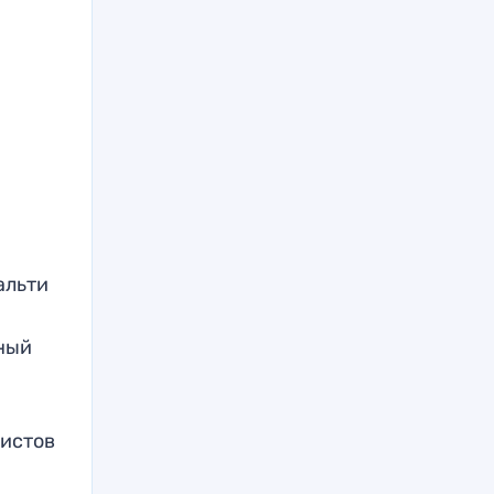
альти
ный
.
листов