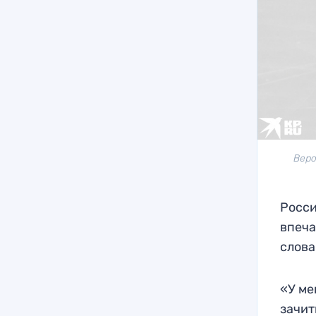
Веро
Росси
впеча
слова
«У ме
зачит