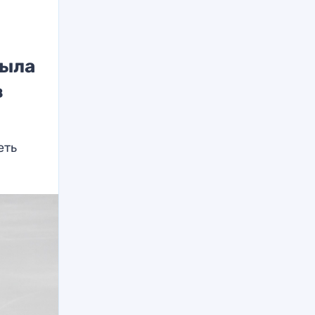
была
в
еть