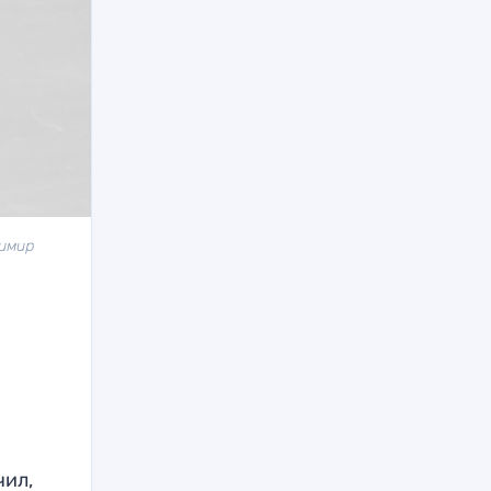
димир
чил,