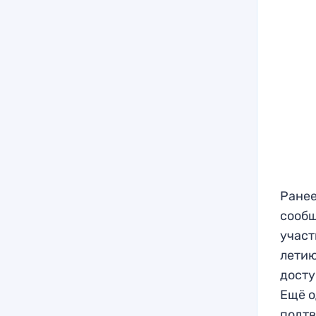
Ранее
сообщ
участ
летию
досту
Ещё о
подтв