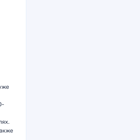
 уже
0-
лях.
также