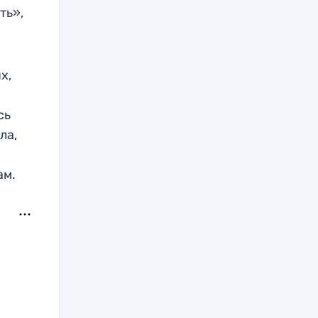
ть»,
х,
сь
ла,
ь
ам.