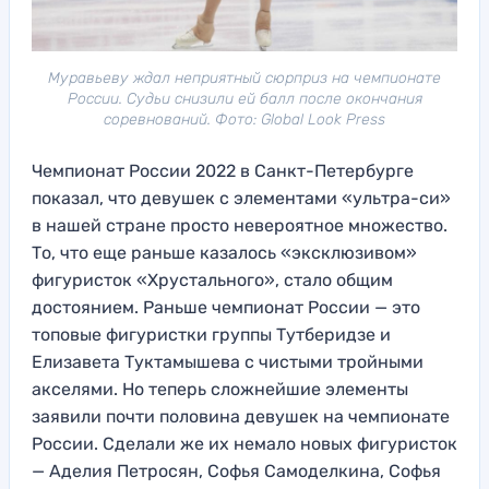
Муравьеву ждал неприятный сюрприз на чемпионате
России. Судьи снизили ей балл после окончания
соревнований. Фото: Global Look Press
Чемпионат России 2022 в Санкт-Петербурге
показал, что девушек с элементами «ультра-си»
в нашей стране просто невероятное множество.
То, что еще раньше казалось «эксклюзивом»
фигуристок «Хрустального», стало общим
достоянием. Раньше чемпионат России — это
топовые фигуристки группы Тутберидзе и
Елизавета Туктамышева с чистыми тройными
акселями. Но теперь сложнейшие элементы
заявили почти половина девушек на чемпионате
России. Сделали же их немало новых фигуристок
— Аделия Петросян, Софья Самоделкина, Софья