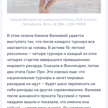
Камила Валиева на чемпионате России 2022 в Санкт-
Петербурге. Фото: GLOBAL LOOK PRESS
В этом сезоне Камиле Валиевой удается
выступать так, что после каждого турнира все
хватаются за головы. В активе 15-летней
россиянки — четыре турнира и каждый из этих
четырех стартов завершался превышением
мирового рекорда. Сначала в Финляндии, потом
два этапа Гран-При. Это хорошо еще, что
национальные турниры в зачет мировых
рекордов не идут — будет шанс переписать на
себя рекорды на других соревнованиях. Валиева
после шикарного проката Трусовой с тремя
квадами вышла и показала, что именно она
сейчас — номер один в мире. До чемпионата