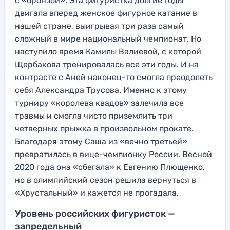
с «бронзой». Эта фигуристка долгие годы
двигала вперед женское фигурное катание в
нашей стране, выигрывая три раза самый
сложный в мире национальный чемпионат. Но
наступило время Камилы Валиевой, с которой
Щербакова тренировалась все эти годы. И на
контрасте с Аней наконец-то смогла преодолеть
себя Александра Трусова. Именно к этому
турниру «королева квадов» залечила все
травмы и смогла чисто приземлить три
четверных прыжка в произвольном прокате.
Благодаря этому Саша из «вечно третьей»
превратилась в вице-чемпионку России. Весной
2020 года она «сбегала» к Евгению Плющенко,
но в олимпийский сезон решила вернуться в
«Хрустальный» и кажется не прогадала.
Уровень российских фигуристок —
запредельный