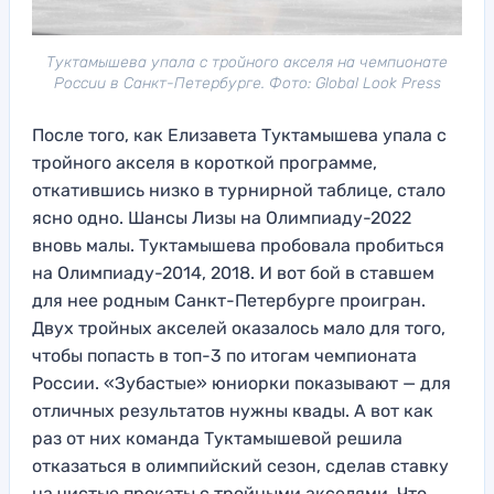
Туктамышева упала с тройного акселя на чемпионате
России в Санкт-Петербурге. Фото: Global Look Press
После того, как Елизавета Туктамышева упала с
тройного акселя в короткой программе,
откатившись низко в турнирной таблице, стало
ясно одно. Шансы Лизы на Олимпиаду-2022
вновь малы. Туктамышева пробовала пробиться
на Олимпиаду-2014, 2018. И вот бой в ставшем
для нее родным Санкт-Петербурге проигран.
Двух тройных акселей оказалось мало для того,
чтобы попасть в топ-3 по итогам чемпионата
России. «Зубастые» юниорки показывают — для
отличных результатов нужны квады. А вот как
раз от них команда Туктамышевой решила
отказаться в олимпийский сезон, сделав ставку
на чистые прокаты с тройными акселями. Что