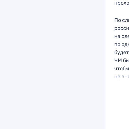
прохо
По сл
росси
на сл
по од
будет
ЧМ бы
чтобы
не вн