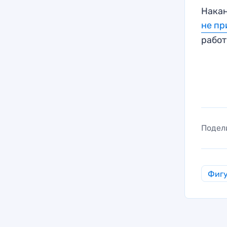
Накан
не пр
работ
Подел
Фигу