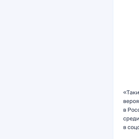
«Таки
вероя
в Рос
среди
в соц