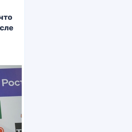
что
осле