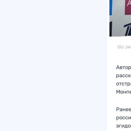
ISU: р
Авто
расск
отстр
Монпе
Ранее
росси
эгидо