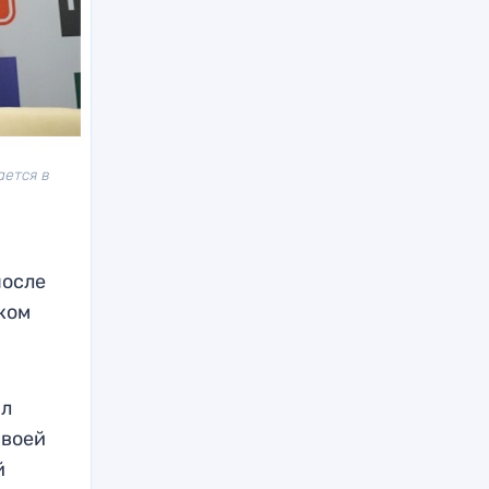
ается в
после
ком
ил
своей
й