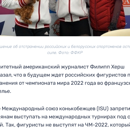
ешение об отстранении российских и белорусских спортсменов ост
силе. Фото: ФФКР
ритетный американский журналист Филипп Херш
азал, что в будущем ждет российских фигуристов 
анения от чемпионата мира 2022 года во французс
лье.
 Международный союз конькобежцев (ISU) запрет
янам выступать на международных турнирах под 
й. Так, фигуристы не выступят на ЧМ-2022, которы