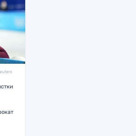
euters
истки
рокат