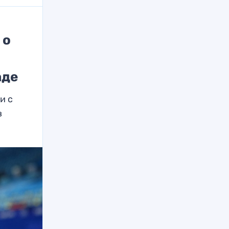
 о
аде
и с
в