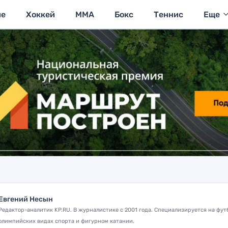
ие
Хоккей
MMA
Бокс
Теннис
Еще
Евгений Несын
Редактор-аналитик KP.RU. В журналистике с 2001 года. Специализируется на фут
олимпийских видах спорта и фигурном катании.