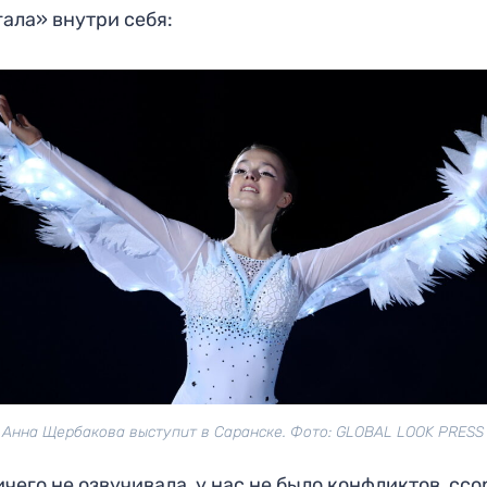
ала» внутри себя:
Анна Щербакова выступит в Саранске. Фото: GLOBAL LOOK PRESS
ичего не озвучивала, у нас не было конфликтов, ссо