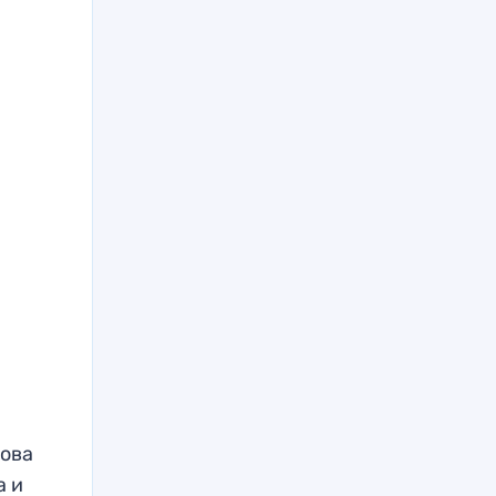
кова
а и