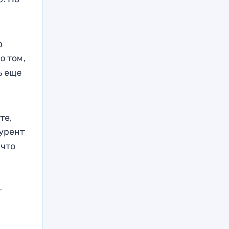
ю
о том,
ь еще
те,
курент
 что
т