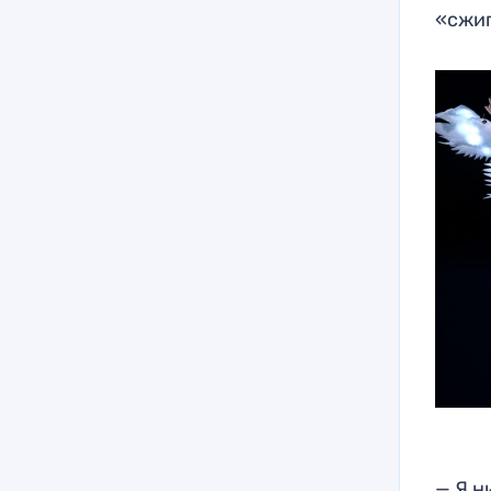
«сжиг
— Я н