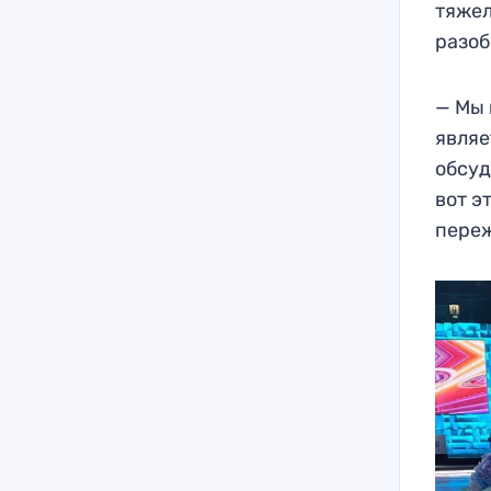
тяжел
разоб
— Мы 
являе
обсуд
вот э
переж