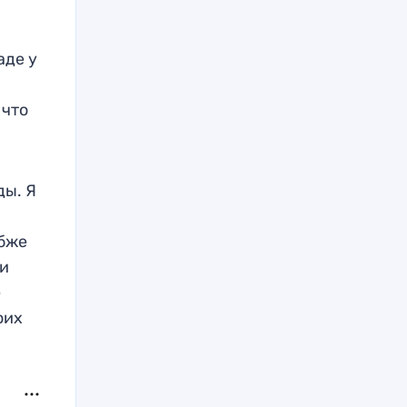
аде у
 что
ды. Я
убже
 и
е
оих