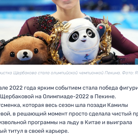
истка Щербакова стала олимпийской чемпионкой Пекина. Фото: R
але 2022 года ярким событием стала победа фигур
Щербаковой на Олимпиаде-2022 в Пекине.
сменка, которая весь сезон шла позади Камилы
вой, в решающий момент просто сделала чистый п
извольной программы на льду в Китае и выиграла
ый титул в своей карьере.