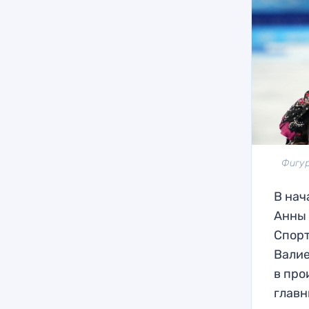
Фигур
В нач
Анны 
Спорт
Валие
в про
главн