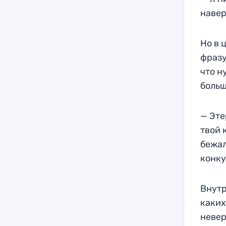
навер
Но в 
фразу
что н
больш
— Эте
твой 
бежал
конку
Внутр
каких
невер