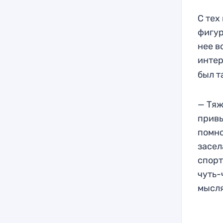
С тех
фигур
нее в
инте
был т
— Тяж
привы
помно
засел
спорт
чуть-
мысля