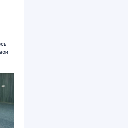
и
с
есь
свои