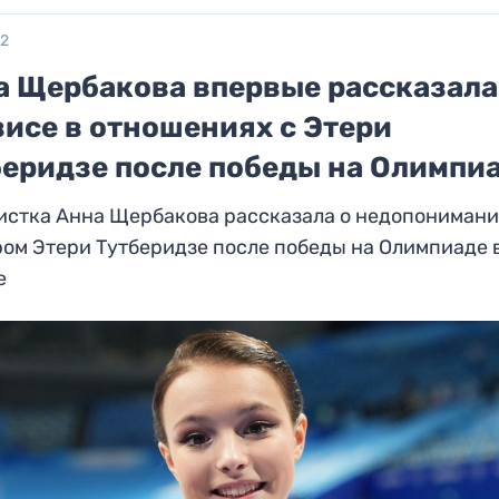
22
а Щербакова впервые рассказала
зисе в отношениях с Этери
беридзе после победы на Олимпи
истка Анна Щербакова рассказала о недопонимани
ом Этери Тутберидзе после победы на Олимпиаде 
е