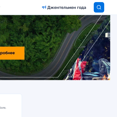
Джентельмен года
боле,