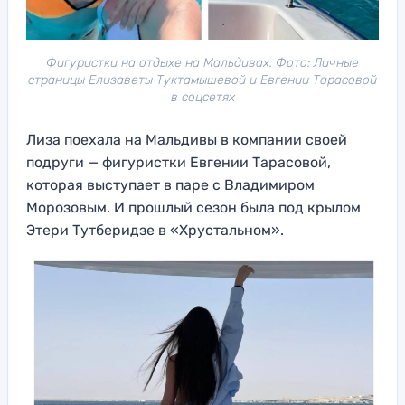
Фигуристки на отдыхе на Мальдивах. Фото: Личные
страницы Елизаветы Туктамышевой и Евгении Тарасовой
в соцсетях
Лиза поехала на Мальдивы в компании своей
подруги — фигуристки Евгении Тарасовой,
которая выступает в паре с Владимиром
Морозовым. И прошлый сезон была под крылом
Этери Тутберидзе в «Хрустальном».