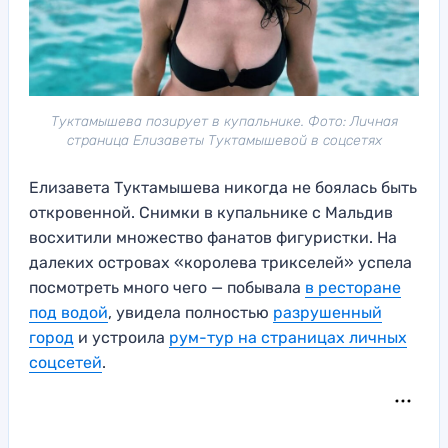
Туктамышева позирует в купальнике. Фото: Личная
страница Елизаветы Туктамышевой в соцсетях
Елизавета Туктамышева никогда не боялась быть
откровенной. Снимки в купальнике с Мальдив
восхитили множество фанатов фигуристки. На
далеких островах «королева трикселей» успела
посмотреть много чего — побывала
в ресторане
под водой
, увидела полностью
разрушенный
город
и устроила
рум-тур на страницах личных
соцсетей
.