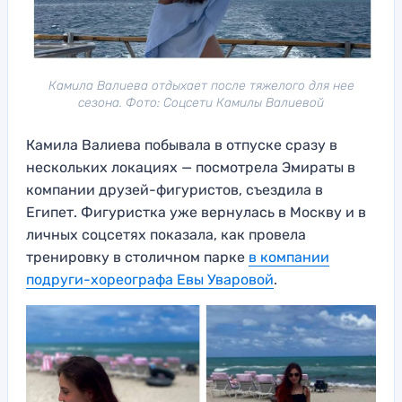
Камила Валиева отдыхает после тяжелого для нее
сезона. Фото: Соцсети Камилы Валиевой
Камила Валиева побывала в отпуске сразу в
нескольких локациях — посмотрела Эмираты в
компании друзей-фигуристов, съездила в
Египет. Фигуристка уже вернулась в Москву и в
личных соцсетях показала, как провела
тренировку в столичном парке
в компании
подруги-хореографа Евы Уваровой
.