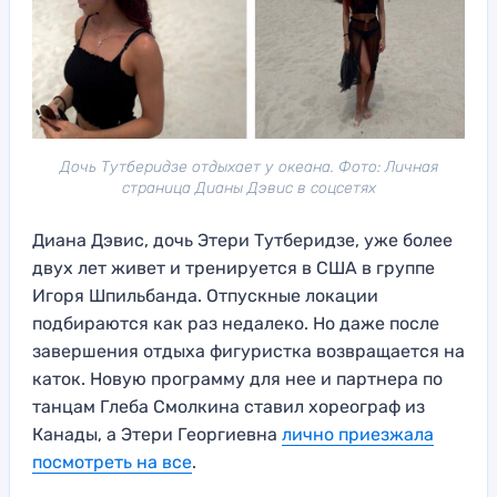
Дочь Тутберидзе отдыхает у океана. Фото: Личная
страница Дианы Дэвис в соцсетях
Диана Дэвис, дочь Этери Тутберидзе, уже более
двух лет живет и тренируется в США в группе
Игоря Шпильбанда. Отпускные локации
подбираются как раз недалеко. Но даже после
завершения отдыха фигуристка возвращается на
каток. Новую программу для нее и партнера по
танцам Глеба Смолкина ставил хореограф из
Канады, а Этери Георгиевна
лично приезжала
посмотреть на все
.