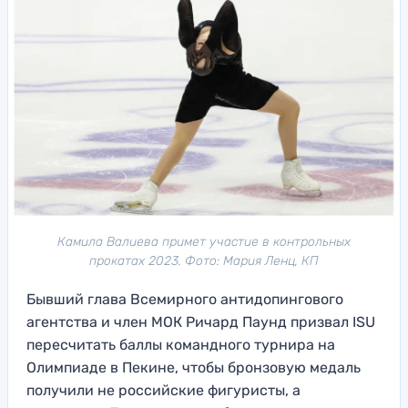
Камила Валиева примет участие в контрольных
прокатах 2023. Фото: Мария Ленц, КП
Бывший глава Всемирного антидопингового
агентства и член МОК Ричард Паунд призвал ISU
пересчитать баллы командного турнира на
Олимпиаде в Пекине, чтобы бронзовую медаль
получили не российские фигуристы, а