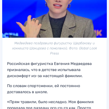
Медведева поздравила фигуристку Щербакову и
хоккеиста Шакирова с помолвкой. Фото: Global Look
Press
Российская фигуристка Евгения Медведева
призналась, что в детстве испытывала
дискомфорт из-за настоящей фамилии.
По словам спортсменки, ей постоянно
доставалось в школе.
«Прям травили, было несладко. Моя фамилия
попадала под раздачу ого-го-го как. Просто