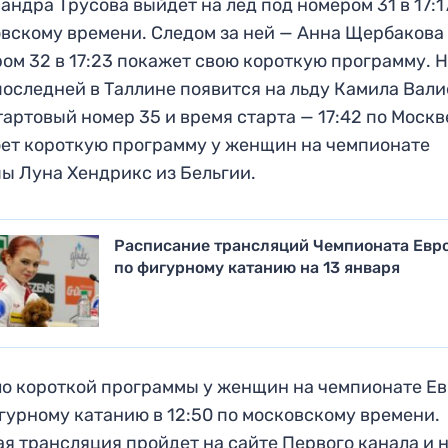
андра Трусова выйдет на лед под номером 31 в 17:1
вскому времени. Следом за ней — Анна Щербакова
ом 32 в 17:23 покажет свою короткую программу. Н
оследней в Таллине появится на льду Камила Валие
тартовый номер 35 и время старта — 17:42 по Москв
ет короткую программу у женщин на чемпионате
ы Луна Хендрикс из Бельгии.
Расписание трансляций Чемпионата Евр
по фигурному катанию на 13 января
о короткой программы у женщин на чемпионате Е
гурному катанию в 12:50 по московскому времени.
я трансляция пройдет на сайте Первого канала и 