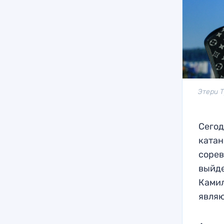
Этери 
Сегод
катан
сорев
выйде
Камил
являю