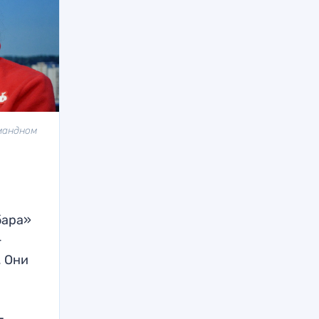
мандном
бара»
—
. Они