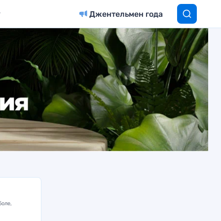
Джентельмен года
боле,