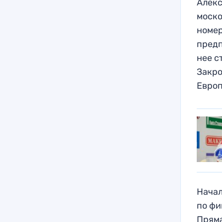
Алекс
моско
номер
предп
нее с
Закро
Европ
Начал
по фи
Пряма