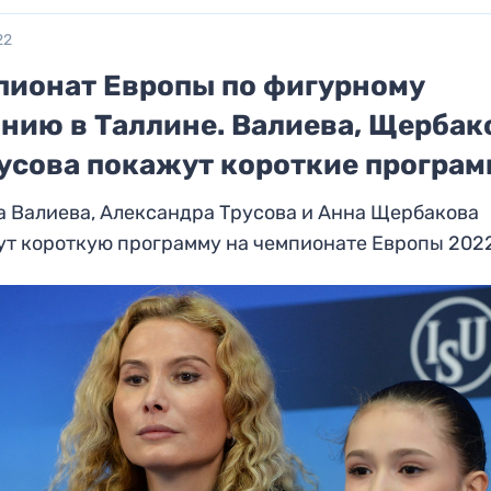
22
пионат Европы по фигурному
анию в Таллине. Валиева, Щербак
русова покажут короткие програ
 Валиева, Александра Трусова и Анна Щербакова
ут короткую программу на чемпионате Европы 202