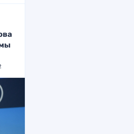
ова
ммы
2