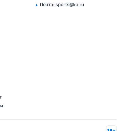
Почта:
sports@kp.ru
т
ры
18+