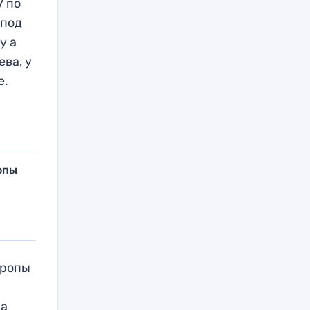
7 по
 под
у а
ва, у
е.
опы
вропы
на