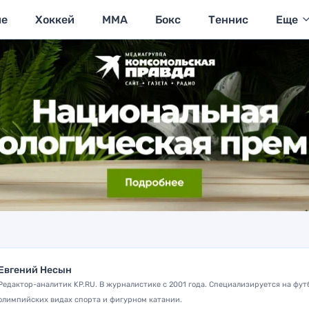
ие
Хоккей
MMA
Бокс
Теннис
Еще
Евгений Несын
Редактор-аналитик KP.RU. В журналистике с 2001 года. Специализируется на фут
олимпийских видах спорта и фигурном катании.