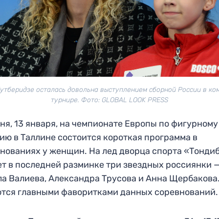
Тутберидзе осталась довольна выступлением сборной России в ко
турнире. Фото: GLOBAL LOOK PRESS
ня, 13 января, на чемпионате Европы по фигурному
ию в Таллине состоится короткая программа в
нованиях у женщин. На лед дворца спорта «Тонди
т в последней разминке три звездных россиянки 
а Валиева, Александра Трусова и Анна Щербакова
тся главными фаворитками данных соревнований.