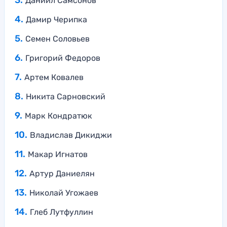
Даниил Самсонов
Дамир Черипка
Семен Соловьев
Григорий Федоров
Артем Ковалев
Никита Сарновский
Марк Кондратюк
Владислав Дикиджи
Макар Игнатов
Артур Даниелян
Николай Угожаев
Глеб Лутфуллин