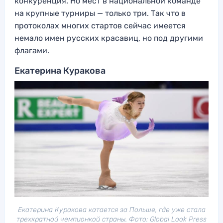
конкуренция. Но мест в национальной команде
на крупные турниры — только три. Так что в
протоколах многих стартов сейчас имеется
немало имен русских красавиц, но под другими
флагами.
Екатерина Куракова
Екатерина Куракова катается за Польше, где уже стала
трехкратной чемпионкой страны. Фото: Global Look Press