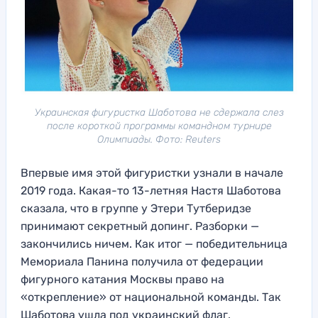
Украинская фигуристка Шаботова не сдержала слез
после короткой программы командном турнире
Олимпиады. Фото: Reuters
Впервые имя этой фигуристки узнали в начале
2019 года. Какая-то 13-летняя Настя Шаботова
сказала, что в группе у Этери Тутберидзе
принимают секретный допинг. Разборки —
закончились ничем. Как итог — победительница
Мемориала Панина получила от федерации
фигурного катания Москвы право на
«открепление» от национальной команды. Так
Шаботова ушла под украинский флаг.