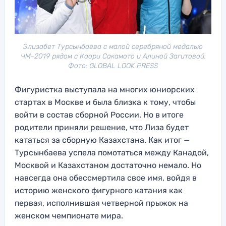
Элизабет Турсынбаева с малой серебряной медалью
ЧМ-2019 рядом с Каори Сакамото и Алиной Загитовой.
Фото: GLOBAL LOOK PRESS
Фигуристка выступала на многих юниорских
стартах в Москве и была близка к тому, чтобы
войти в состав сборной России. Но в итоге
родители приняли решение, что Лиза будет
кататься за сборную Казахстана. Как итог —
Турсынбаева успела помотаться между Канадой,
Москвой и Казахстаном достаточно немало. Но
навсегда она обессмертила свое имя, войдя в
историю женского фигурного катания как
первая, исполнившая четверной прыжок на
женском чемпионате мира.