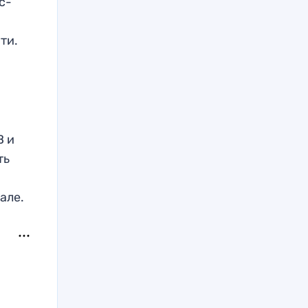
с-
ти.
В и
ть
але.