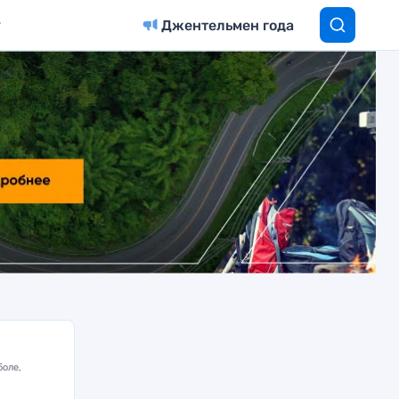
Джентельмен года
боле,