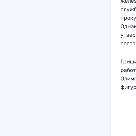
желез
служ
проку
Однак
утвер
состо
Гриши
работ
Олимп
фигур