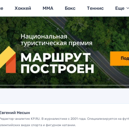
ие
Хоккей
MMA
Бокс
Теннис
Еще
Евгений Несын
Редактор-аналитик KP.RU. В журналистике с 2001 года. Специализируется на фут
олимпийских видах спорта и фигурном катании.