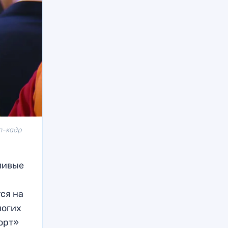
п-кадр
шливые
ся на
ногих
орт»