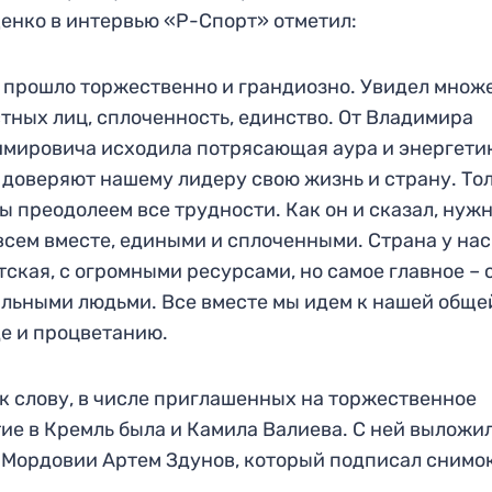
нко в интервью «Р-Спорт» отметил:
 прошло торжественно и грандиозно. Увидел множ
тных лиц, сплоченность, единство. От Владимира
мировича исходила потрясающая аура и энергети
доверяют нашему лидеру свою жизнь и страну. Тол
ы преодолеем все трудности. Как он и сказал, нуж
всем вместе, едиными и сплоченными. Страна у нас
тская, с огромными ресурсами, но самое главное – 
льными людьми. Все вместе мы идем к нашей обще
е и процветанию.
, к слову, в числе приглашенных на торжественное
ие в Кремль была и Камила Валиева. С ней выложи
 Мордовии Артем Здунов, который подписал снимок