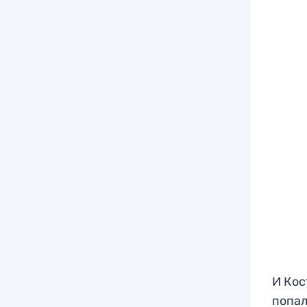
И Кос
попал