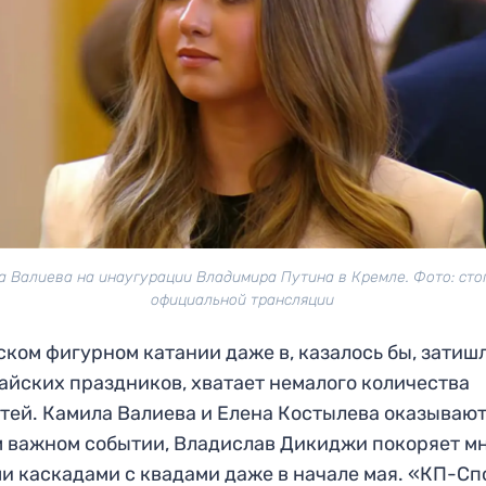
а Валиева на инаугурации Владимира Путина в Кремле. Фото: сто
официальной трансляции
ском фигурном катании даже в, казалось бы, зати
айских праздников, хватает немалого количества
тей. Камила Валиева и Елена Костылева оказывают
 важном событии, Владислав Дикиджи покоряет м
и каскадами с квадами даже в начале мая. «КП-Сп