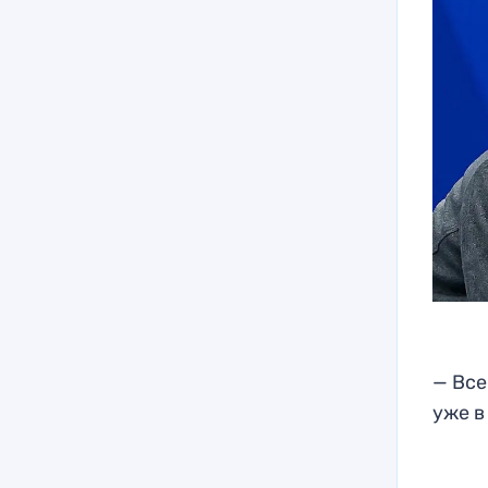
— Все
уже в