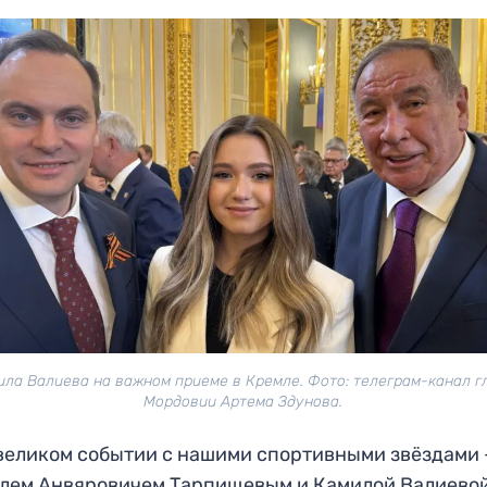
ила Валиева на важном приеме в Кремле. Фото: телеграм-канал г
Мордовии Артема Здунова.
великом событии с нашими спортивными звёздами
лем Анвяровичем Тарпищевым и Камилой Валиевой