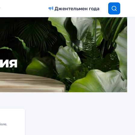
Джентельмен года
боле,