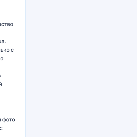
ество
ка.
ько с
но
с
й
л фото
: