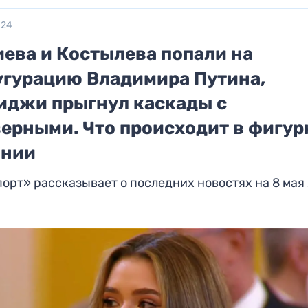
024
иева и Костылева попали на
угурацию Владимира Путина,
иджи прыгнул каскады с
верными. Что происходит в фигу
ании
орт» рассказывает о последних новостях на 8 мая