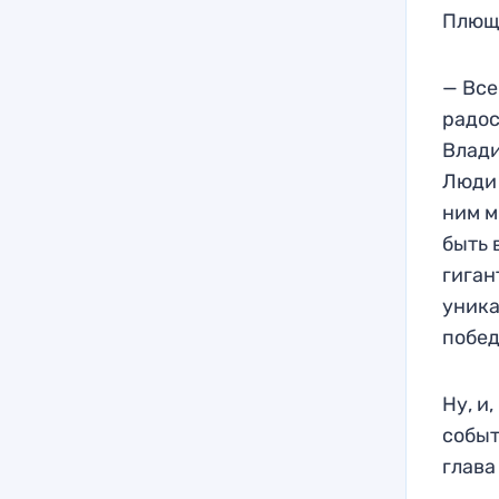
Плюще
— Все
радос
Влади
Люди 
ним м
быть 
гиган
уника
побед
Ну, и
событ
глава