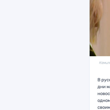
Камил
В рус
дни м
новос
одном
своим