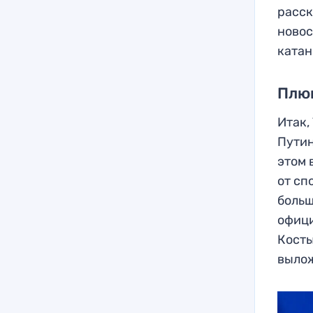
расск
новос
катан
Плющ
Итак,
Путин
этом 
от сп
больш
офици
Косты
вылож