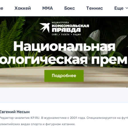
ие
Хоккей
MMA
Бокс
Теннис
Еще
Евгений Несын
Редактор-аналитик KP.RU. В журналистике с 2001 года. Специализируется на фут
олимпийских видах спорта и фигурном катании.