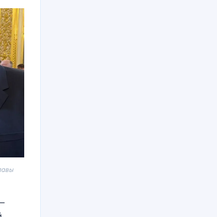
лавы
 —
.