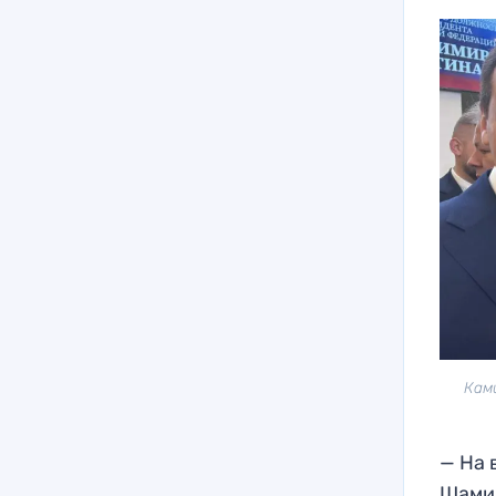
Кам
— На 
Шами