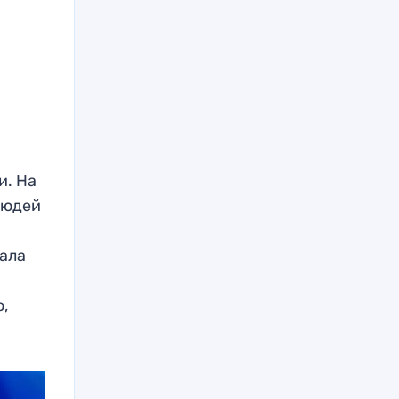
и. На
людей
чала
о,