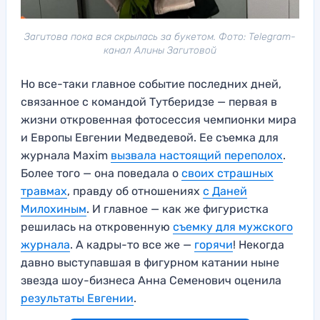
Загитова пока вся скрылась за букетом. Фото: Telegram-
канал Алины Загитовой
Но все-таки главное событие последних дней,
связанное с командой Тутберидзе — первая в
жизни откровенная фотосессия чемпионки мира
и Европы Евгении Медведевой. Ее съемка для
журнала Maxim
вызвала настоящий переполох
.
Более того — она поведала о
своих страшных
травмах
, правду об отношениях
с Даней
Милохиным
. И главное — как же фигуристка
решилась на откровенную
съемку для мужского
журнала
. А кадры-то все же —
горячи
! Некогда
давно выступавшая в фигурном катании ныне
звезда шоу-бизнеса Анна Семенович оценила
результаты Евгении
.