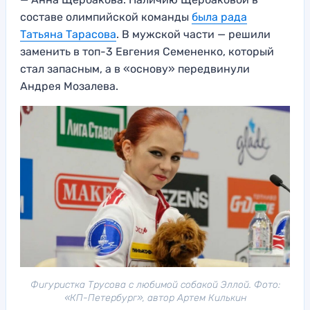
составе олимпийской команды
была рада
Татьяна Тарасова
. В мужской части — решили
заменить в топ-3 Евгения Семененко, который
стал запасным, а в «основу» передвинули
Андрея Мозалева.
Фигуристка Трусова с любимой собакой Эллой. Фото:
«КП-Петербург», автор Артем Килькин