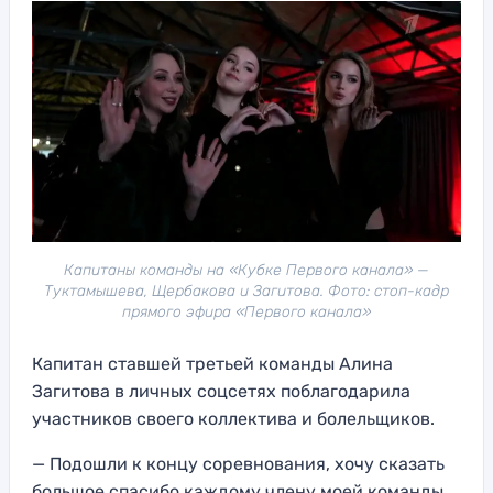
Капитаны команды на «Кубке Первого канала» —
Туктамышева, Щербакова и Загитова. Фото: стоп-кадр
прямого эфира «Первого канала»
Капитан ставшей третьей команды Алина
Загитова в личных соцсетях поблагодарила
участников своего коллектива и болельщиков.
— Подошли к концу соревнования, хочу сказать
большое спасибо каждому члену моей команды,