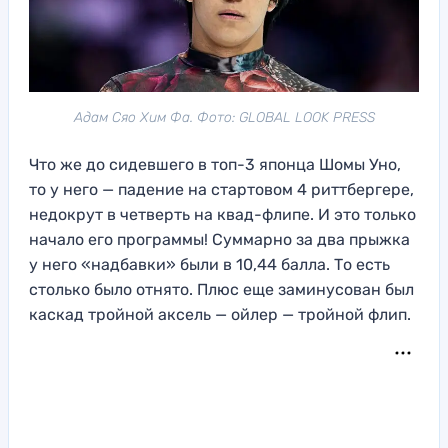
Адам Сяо Хим Фа. Фото: GLOBAL LOOK PRESS
Что же до сидевшего в топ-3 японца Шомы Уно,
то у него — падение на стартовом 4 риттбергере,
недокрут в четверть на квад-флипе. И это только
начало его программы! Суммарно за два прыжка
у него «надбавки» были в 10,44 балла. То есть
столько было отнято. Плюс еще заминусован был
каскад тройной аксель — ойлер — тройной флип.