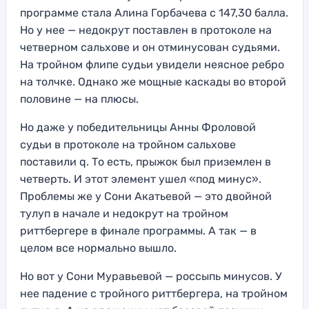
программе стала Алина Горбачева с 147,30 балла.
Но у нее — недокрут поставлен в протоколе на
четверном сальхове и он отминусован судьями.
На тройном флипе судьи увидели неясное ребро
на толчке. Однако же мощные каскады во второй
половине — на плюсы.
Но даже у победительницы Анны Фроловой
судьи в протоколе на тройном сальхове
поставили q. То есть, прыжок был приземлен в
четверть. И этот элемент ушел «под минус».
Проблемы же у Сони Акатьевой — это двойной
тулуп в начале и недокрут на тройном
риттбергере в финале программы. А так — в
целом все нормально вышло.
Но вот у Сони Муравьевой — россыпь минусов. У
нее падение с тройного риттбергера, на тройном