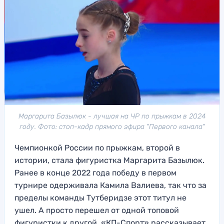
Маргарита Базылюк - лучшая на ЧР по прыжкам в 2024
году. Фото: стоп-кадр прямого эфира "Первого канала"
Чемпионкой России по прыжкам, второй в
истории, стала фигуристка Маргарита Базылюк.
Ранее в конце 2022 года победу в первом
турнире одерживала Камила Валиева, так что за
пределы команды Тутберидзе этот титул не
ушел. А просто перешел от одной топовой
фигуристки к другой. «КП-Спорт» рассказывает