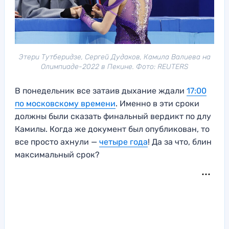
Этери Тутберидзе, Сергей Дудаков, Камила Валиева на
Олимпиаде-2022 в Пекине. Фото: REUTERS
В понедельник все затаив дыхание ждали
17:00
по московскому времени
. Именно в эти сроки
должны были сказать финальный вердикт по длу
Камилы. Когда же документ был опубликован, то
все просто ахнули —
четыре года
! Да за что, блин
максимальный срок?