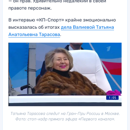
— он прав. Удивительно недалекий в своей
правоте персонаж.
В интервью «КП-Спорт» крайне эмоционально
высказалась об итогах
дела Валиевой Татьяна
Анатольевна Тарасова
.
Татьяна Тарасова следит на Гран-При России в Москве.
Фото: стоп-кадр прямого эфира «Первого канала».