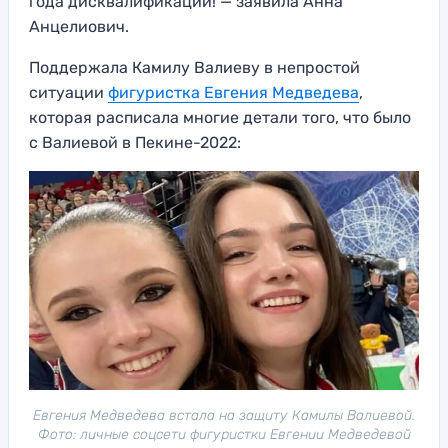
года дисквалификации! — заявила Анна
Анцелиович.
Поддержала Камилу Валиеву в непростой
ситуации
фигуристка Евгения Медведева
,
которая расписала многие детали того, что было
с Валиевой в Пекине-2022:
Евгения Медведева встала на защиту Камилы Валиевой.
Фото: личные соцсети фигуристки Евгении Медведевой