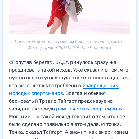
Камила Валиева с огромным букетом после проката.
Фото: Дарья ЧУВАТКИНА, КП-Челябинск
«Попутав берега», ВАДА ринулось сразу же
праздновать такой исход. Уже сказали о том, что
нужно ввести уголовную ответствнность для тех,
кто склоняет к употреблению
«запрещенки»
молодых спортсменов
. Всегда и обычно
бесноватый Трэвис Тайгарт предсказуемо
зарядил пафосную
речь о чистых спортсменах
.
Мол, именно такой исход говорит о том, что все
было сделано правильно в этом деле. И точка.
Точка, сказал Тайгарт. А значит, как американец