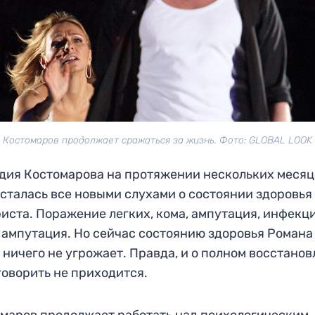
 Костомаров продолжает сражаться за жизнь. Фото: GLOBAL LOOK
дия Костомарова на протяжении нескольких месяц
сталась все новыми слухами о состоянии здоровья
иста. Поражение легких, кома, ампутация, инфекци
 ампутация. Но сейчас состоянию здоровья Романа
 ничего не угрожает. Правда, и о полном восстано
говорить не приходится.
маров продолжает работать над психологическим