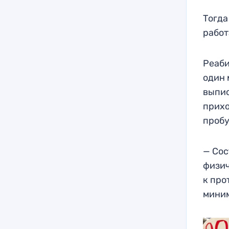
Тогда
работ
Реаби
один 
выпис
прихо
пробу
— Сос
физич
к про
миним