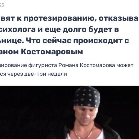
23
овят к протезированию, отказыва
сихолога и еще долго будет в
нице. Что сейчас происходит с
аном Костомаровым
зирование фигуриста Романа Костомарова может
ся через две-три недели