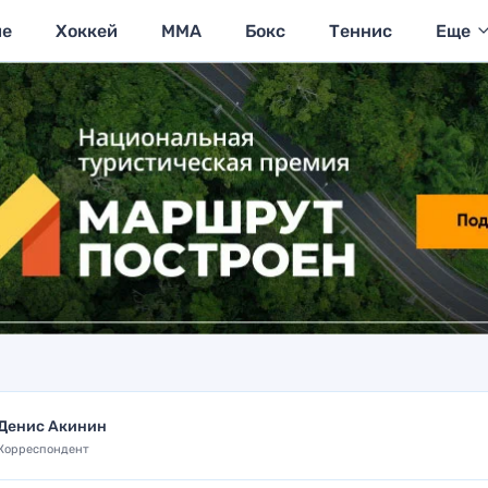
ие
Хоккей
MMA
Бокс
Теннис
Еще
Денис Акинин
Корреспондент