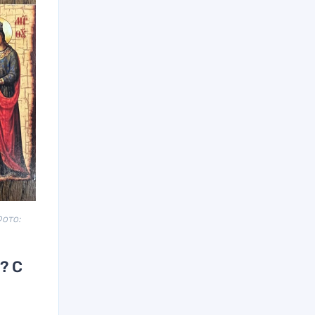
Фото:
? С