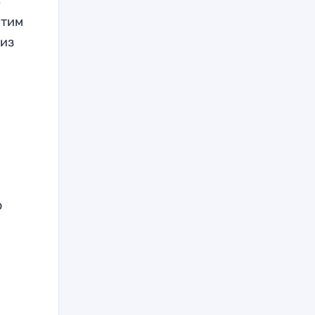
е
 этим
 из
о