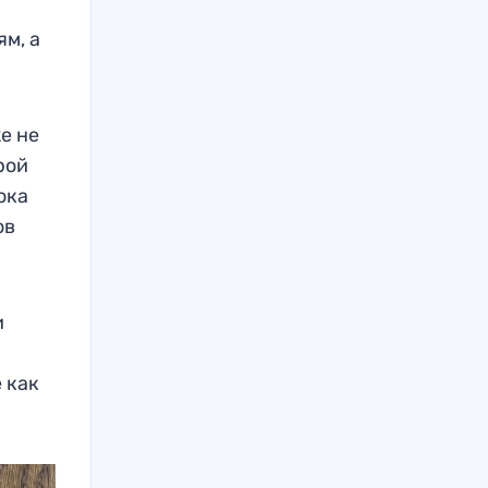
м, а
е не
рой
ока
ов
и
 как