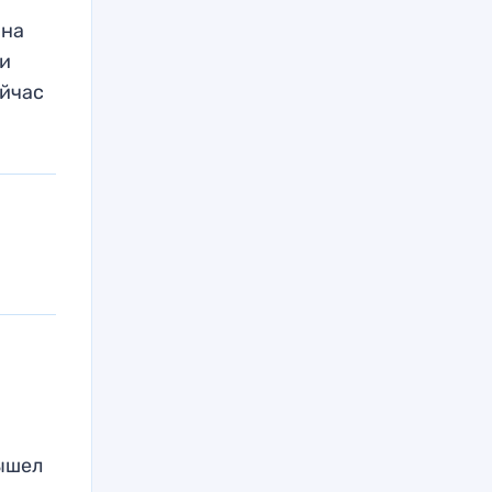
 на
ки
ейчас
вышел