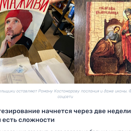
льщики оставляют Роману Костомарову послания и даже иконы. 
соцсети
езирование начнется через две недели
 есть сложности