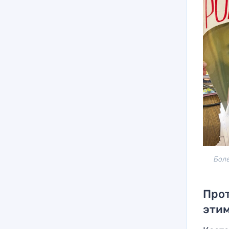
Боле
Прот
этим