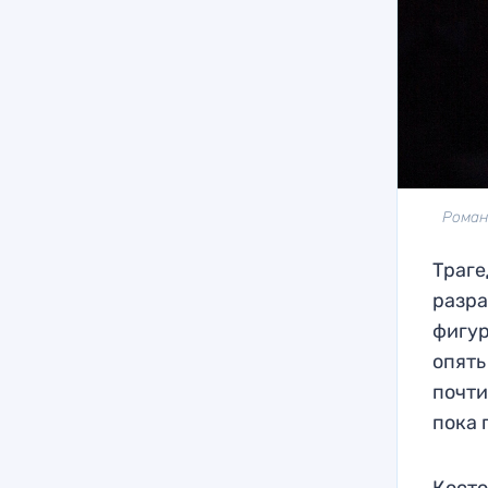
Роман
Траге
разра
фигур
опять
почти
пока 
Косто