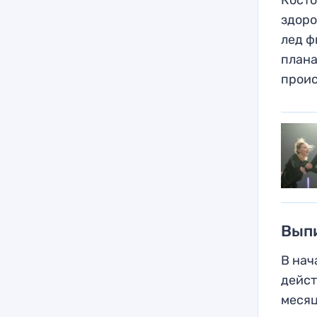
здоро
лед ф
плана
проис
Выпи
В нач
дейст
месяц