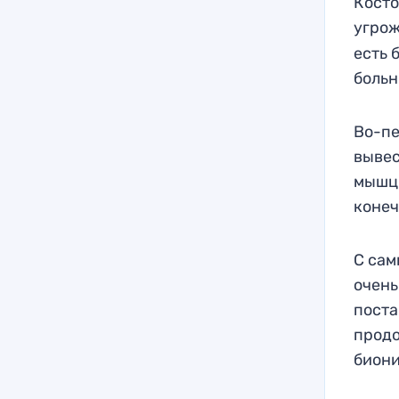
Косто
угрож
есть 
больн
Во-пе
вывес
мышцы
конеч
С сам
очень
поста
продо
биони