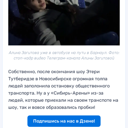
Алина Загитова уже в автобусе на пути в Барнаул. Фото:
стоп-кадр видео Телеграм-канала Алины Загитовой
Собственно, после окончания шоу Этери
Тутберидзе в Новосибирске огромная толпа
людей заполонила остановку общественного
транспорта. Ну а у «Сибирь-Арены» из-за
людей, которые приехали на своем транспоте на
шоу, так и вовсе образовались пробки!
Подпишись на нас в Дзене!