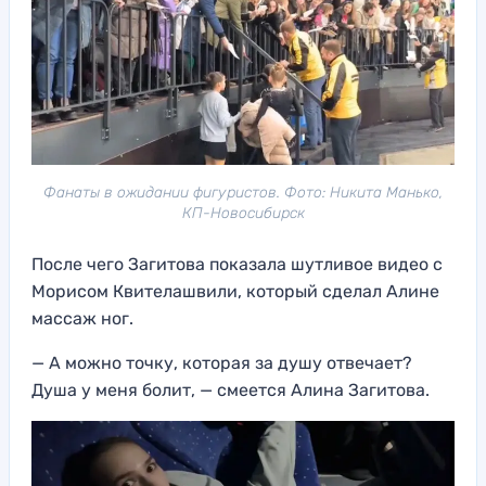
Фанаты в ожидании фигуристов. Фото: Никита Манько,
КП-Новосибирск
После чего Загитова показала шутливое видео с
Морисом Квителашвили, который сделал Алине
массаж ног.
— А можно точку, которая за душу отвечает?
Душа у меня болит, — смеется Алина Загитова.