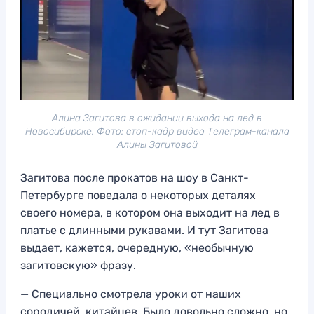
Алина Загитова в ожидании выхода на лед в
Новосибирске. Фото: стоп-кадр видео Телеграм-канала
Алины Загитовой
Загитова после прокатов на шоу в Санкт-
Петербурге поведала о некоторых деталях
своего номера, в котором она выходит на лед в
платье с длинными рукавами. И тут Загитова
выдает, кажется, очередную, «необычную
загитовскую» фразу.
— Специально смотрела уроки от наших
сородичей, китайцев. Было довольно сложно, но