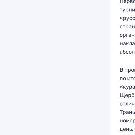
Перво
турни
«русс
стран
орган
накла
абсол
В про
по ит
«кура
Щерба
отлич
Трань
номер
день,