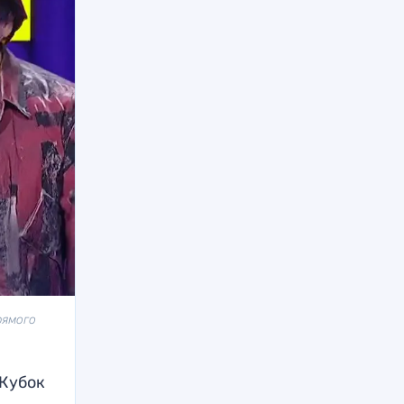
рямого
 Кубок