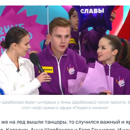
 Щербакова берет интервью у Анны Щербаковой после проката. 
стоп-кадр прямого эфира «Первого канала»
 же на лед вышли танцоры, то случился важный и 