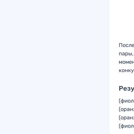
После
пары,
момен
конку
Резу
(фиол
(оран
(оран
(фиол