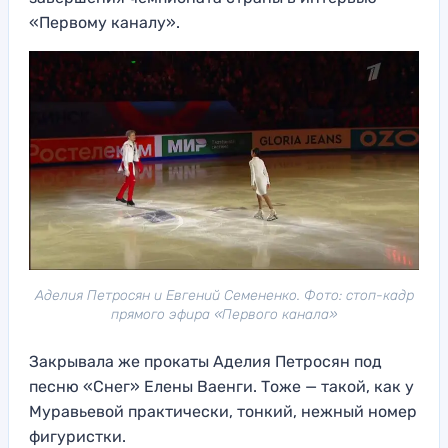
«Первому каналу».
Аделия Петросян и Евгений Семененко. Фото: стоп-кадр
прямого эфира «Первого канала»
Закрывала же прокаты Аделия Петросян под
песню «Снег» Елены Ваенги. Тоже — такой, как у
Муравьевой практически, тонкий, нежный номер
фигуристки.