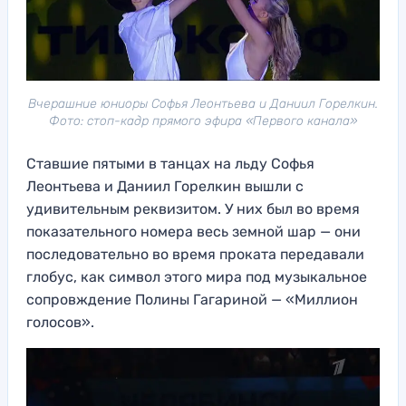
Вчерашние юниоры Софья Леонтьева и Даниил Горелкин.
Фото: стоп-кадр прямого эфира «Первого канала»
Ставшие пятыми в танцах на льду Софья
Леонтьева и Даниил Горелкин вышли с
удивительным реквизитом. У них был во время
показательного номера весь земной шар — они
последовательно во время проката передавали
глобус, как символ этого мира под музыкальное
сопровждение Полины Гагариной — «Миллион
голосов».