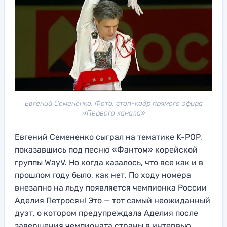
Евгений Семененко. Фото: стоп-кадр прямого эфира
«Первого канала»
Евгений Семененко сыграл на тематике K-POP,
показавшись под песню «Фантом» корейской
группы WayV. Но когда казалось, что все как и в
прошлом году было, как нет. По ходу номера
внезапно на льду появляется чемпионка России
Аделия Петросян! Это — тот самый неожиданный
дуэт, о котором предупреждала Аделия после
завершения чемпионата страны в интервью