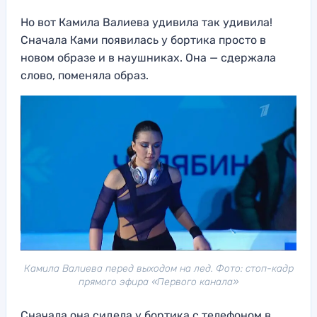
Но вот Камила Валиева удивила так удивила!
Сначала Ками появилась у бортика просто в
новом образе и в наушниках. Она — сдержала
слово, поменяла образ.
Камила Валиева перед выходом на лед. Фото: стоп-кадр
прямого эфира «Первого канала»
Сначала она сидела у бортика с телефоном в