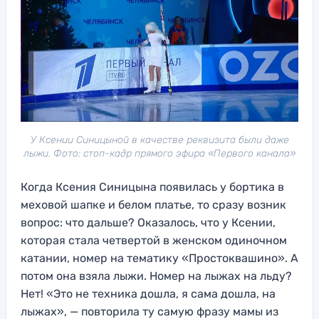
У Ксении Синицыной в качестве реквизита были даже
лыжи. Фото: стоп-кадр прямого эфира «Первого канала»
Когда Ксения Синицына появилась у бортика в
меховой шапке и белом платье, то сразу возник
вопрос: что дальше? Оказалось, что у Ксении,
которая стала четвертой в женском одиночном
катании, номер на тематику «Простоквашино». А
потом она взяла лыжи. Номер на лыжах на льду?
Нет! «Это не техника дошла, я сама дошла, на
лыжах», — повторила ту самую фразу мамы из