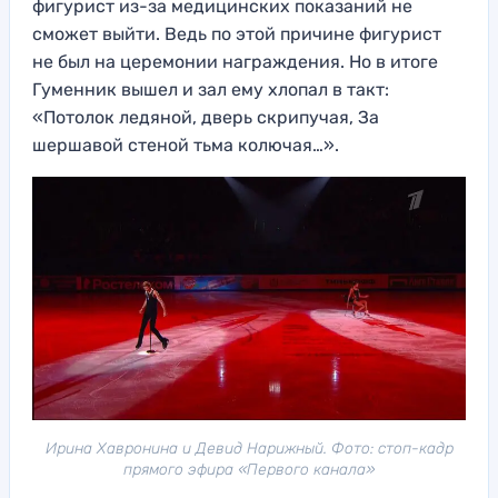
фигурист из-за медицинских показаний не
сможет выйти. Ведь по этой причине фигурист
не был на церемонии награждения. Но в итоге
Гуменник вышел и зал ему хлопал в такт:
«Потолок ледяной, дверь скрипучая, За
шершавой стеной тьма колючая…».
Ирина Хавронина и Девид Нарижный. Фото: стоп-кадр
прямого эфира «Первого канала»