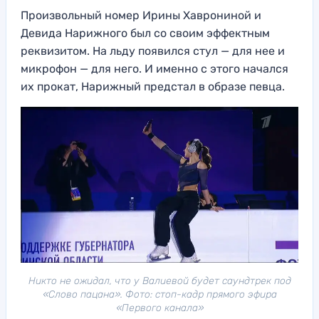
Произвольный номер Ирины Хаврониной и
Девида Нарижного был со своим эффектным
реквизитом. На льду появился стул — для нее и
микрофон — для него. И именно с этого начался
их прокат, Нарижный предстал в образе певца.
Никто не ожидал, что у Валиевой будет саундтрек под
«Слово пацана». Фото: стоп-кадр прямого эфира
«Первого канала»