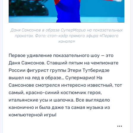
Даня Самсонов в образе СуперМарио на показательных
прокатах. Фото: стоп-кадр прямого эфира «Первого
канала»
Первое удивление показательного шоу — это
Даня Самсонов. Ставший пятым на чемпионате
России фигурист группы Этери Тутберидзе
вышел на лед в образе… Супермарио! На
Самсонове смотрелся интересно известный, тот
самый, красно-синий костюмчик героя,
итальянские усы и шапочка. Все выглядело
канонично и была даже та самая музыка из
компьютерной игры!