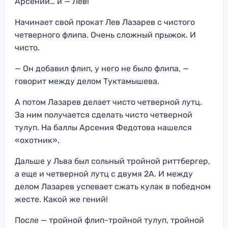
Арсений… и — Лев!
Начинает свой прокат Лев Лазарев с чистого
четверного флипа. Очень сложный прыжок. И
чисто.
— Он добавил флип, у него не было флипа, —
говорит между делом Туктамышева.
А потом Лазарев делает чисто четверной лутц.
За ним получается сделать чисто четверной
тулуп. На баллы Арсения Федотова нашелся
«охотник».
Дальше у Льва был сольный тройной риттбергер,
а еще и четверной лутц с двумя 2А. И между
делом Лазарев успевает сжать кулак в победном
жесте. Какой же гений!
После — тройной флип-тройной тулуп, тройной