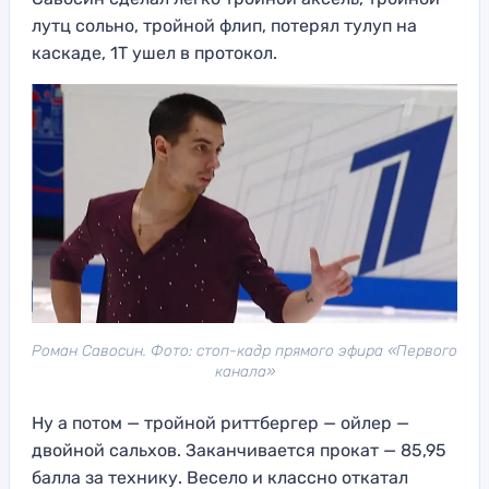
лутц сольно, тройной флип, потерял тулуп на
каскаде, 1Т ушел в протокол.
Роман Савосин. Фото: стоп-кадр прямого эфира «Первого
канала»
Ну а потом — тройной риттбергер — ойлер —
двойной сальхов. Заканчивается прокат — 85,95
балла за технику. Весело и классно откатал