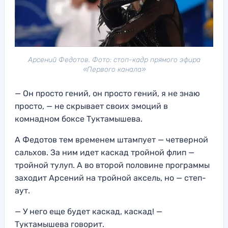
Арсений Федотов. Фото: стоп-кадр прямого эфира
«Первого канала»
— Он просто гений, он просто гений, я не знаю
просто, — не скрывает своих эмоций в
комнадном боксе Туктамышева.
А Федотов тем временем штампует — четверной
сальхов. За ним идет каскад тройной флип —
тройной тулуп. А во второй половине программы
заходит Арсений на тройной аксель, но — степ-
аут.
— У него еще будет каскад, каскад! —
Туктамышева говорит.