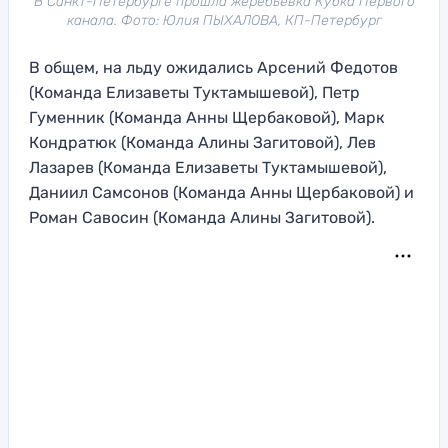
В Санкт-Петербурге прошла жеребьевка Кубка Первого
канала. Фото: Юлия ПЫХАЛОВА, КП-Петербург
В общем, на льду ожидались Арсений Федотов
(Команда Елизаветы Туктамышевой), Петр
Гуменник (Команда Анны Щербаковой), Марк
Кондратюк (Команда Алины Загитовой), Лев
Лазарев (Команда Елизаветы Туктамышевой),
Даниил Самсонов (Команда Анны Щербаковой) и
Роман Савосин (Команда Алины Загитовой).