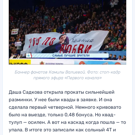
Баннер фанатов Камилы Валиевой. Фото: стоп-кадр
прямого эфира «Первого канала»
Даша Садкова открыла прокаты сильнейшей
разминки. У нее были квады в заявке. И она
сделала первый четверной. Немного кривовато
было на выезде, только 0,48 бонуса. Но квад-
тулуп — осилен. А вот на каскад когда пошла — то
упала. В итоге это записали как сольный 4Т и