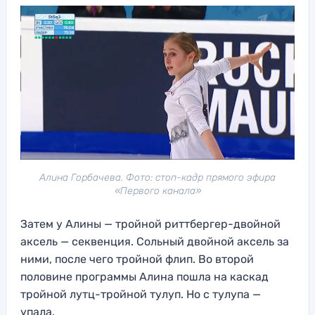
Алина Горбачева. Фото: стоп-кадр прямого эфира
«Первого канала»
Затем у Алины — тройной риттбергер-двойной
аксель — секвенция. Сольный двойной аксель за
ними, после чего тройной флип. Во второй
половине программы Алина пошла на каскад
тройной лутц-тройной тулуп. Но с тулупа —
упала.