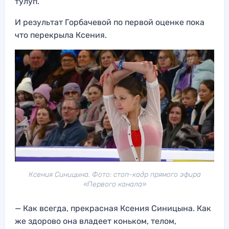
тулуп.
И результат Горбачевой по первой оценке пока
что перекрыла Ксения.
Ксения Синицына. Фото: стоп-кадр прямого эфира
«Первого канала»
— Как всегда, прекрасная Ксения Синицына. Как
же здорово она владеет коньком, телом,