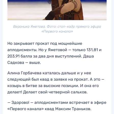
Вероника Яметова. Фото: стоп-кадр прямого эфира
«Первого канала»
Но закрывает прокат под мощнейшие
аплодисменты. Но у Яметовой — только 131,81 и
203,91 балла за два дня выступлений. Даша
Садкова — выше.
Алина Горбачева каталась дальше и у нее
следующей был квад в заявке на прокат. А это —
козырь в битве за высокие позиции. И она его
делает! Делает свой четверной сальхов.
— Здорово! — аплодисментами встречает в эфире
«Первого канала» квад Максим Траньков.