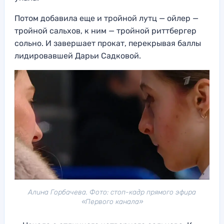
Потом добавила еще и тройной лутц — ойлер —
тройной сальхов, к ним — тройной риттбергер
сольно. И завершает прокат, перекрывая баллы
лидировавшей Дарьи Садковой.
Алина Горбачева. Фото: стоп-кадр прямого эфира
«Первого канала»