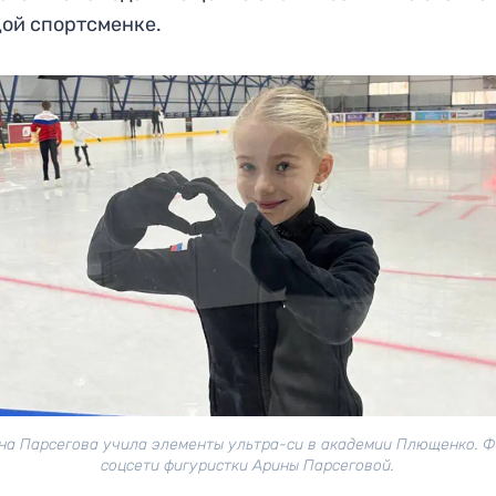
ой спортсменке.
на Парсегова учила элементы ультра-си в академии Плющенко. Ф
соцсети фигуристки Арины Парсеговой.