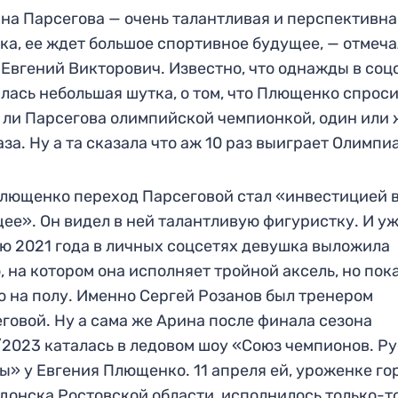
на Парсегова — очень талантливая и перспективна
ка, ее ждет большое спортивное будущее, — отмеч
 Евгений Викторович. Известно, что однажды в соц
лась небольшая шутка, о том, что Плющенко спроси
 ли Парсегова олимпийской чемпионкой, один или 
аза. Ну а та сказала что аж 10 раз выиграет Олимпи
лющенко переход Парсеговой стал «инвестицией 
ее». Он видел в ней талантливую фигуристку. И у
ю 2021 года в личных соцсетях девушка выложила
, на котором она исполняет тройной аксель, но пок
о на полу. Именно Сергей Розанов был тренером
говой. Ну а сама же Арина после финала сезона
2023 каталась в ледовом шоу «Союз чемпионов. Р
ы» у Евгения Плющенко. 11 апреля ей, уроженке го
донска Ростовской области, исполнилось только-т