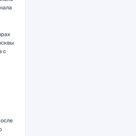
инала
ирах
осквы
а с
й
после
о