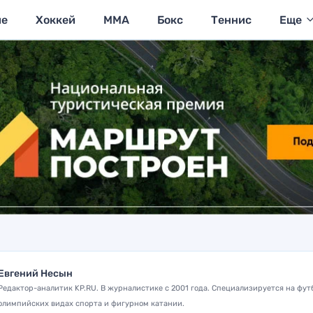
ие
Хоккей
MMA
Бокс
Теннис
Еще
Евгений Несын
Редактор-аналитик KP.RU. В журналистике с 2001 года. Специализируется на фут
олимпийских видах спорта и фигурном катании.