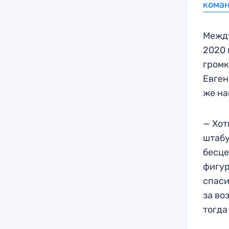
коман
Между
2020 
громк
Евген
же на
— Хот
штабу
бесце
фигур
спаси
за во
тогда