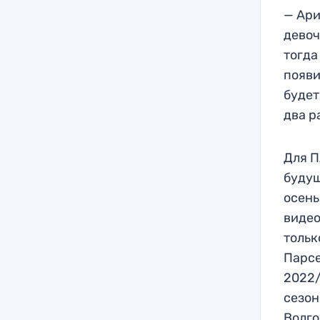
— Ари
девоч
тогда
появи
будет
два р
Для П
будущ
осень
видео
тольк
Парсе
2022/
сезон
Волго