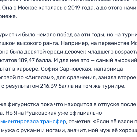
т. Она в Москве каталась с 2019 года, а до этого нач
онеже.
уристки было немало побед за эти годы, но на турн
ишком высокого ранга. Например, на первенстве М
она была девятой среди девочек младшего возраст
ьтатов 189,47 балла. И для нее это — самый высоки
ьтат в карьере. София Сарновская, напарница
говой по «Ангелам», для сравнения, заняла второе
 с результатом 216,39 балла на том же турнире.
же фигуристка пока что находится в отпуске после
а. Но Яна Рудковская уже официально
омментировала трансфер
, отметив: «Если её взяли 
 мужа с руками и ногами, значит, мой муж её хорош