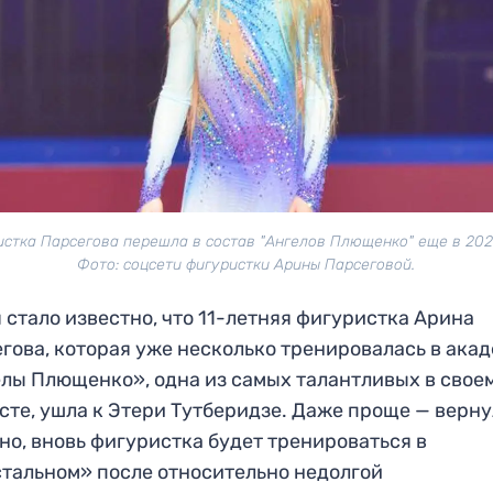
стка Парсегова перешла в состав "Ангелов Плющенко" еще в 202
Фото: соцсети фигуристки Арины Парсеговой.
я стало известно, что 11-летняя фигуристка Арина
гова, которая уже несколько тренировалась в ака
лы Плющенко», одна из самых талантливых в свое
сте, ушла к Этери Тутберидзе. Даже проще — верн
но, вновь фигуристка будет тренироваться в
тальном» после относительно недолгой