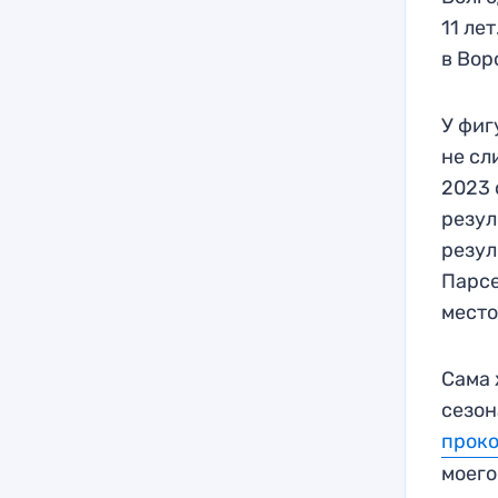
11 ле
в Вор
У фиг
не сл
2023 
резул
резул
Парсе
место
Сама 
сезон
прок
моего