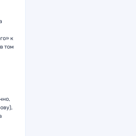
а
го» к
в том
чно,
ову),
а