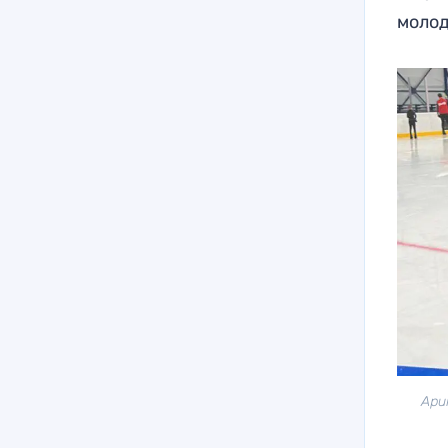
молод
Ари