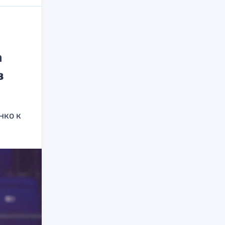
а
а
в
нко к