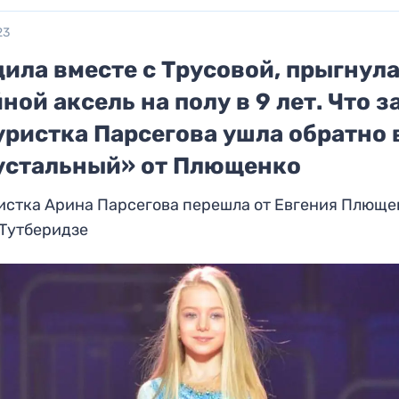
23
ила вместе с Трусовой, прыгнул
ной аксель на полу в 9 лет. Что з
уристка Парсегова ушла обратно 
устальный» от Плющенко
истка Арина Парсегова перешла от Евгения Плюще
 Тутберидзе