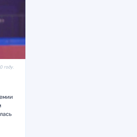
0 году.
демии
м
улась