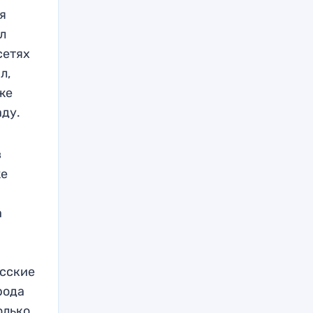
я
ал
сетях
л,
же
аду.
в
же
а
усские
рода
олько