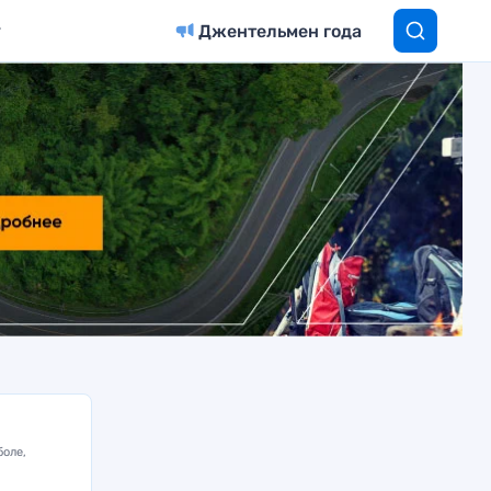
Джентельмен года
боле,