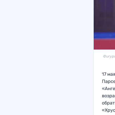
Фигури
17 ма
Парсе
«Анге
возра
обрат
«Хрус