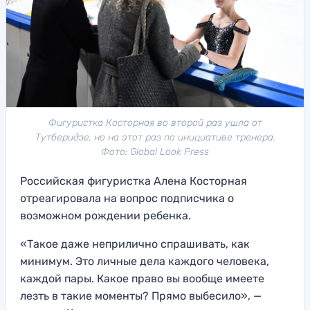
Фигуристка Косторная во второй раз ушла от
Тутберидзе, но на этот раз по инициативе тренера.
Фото: Global Look Press
Российская фигуристка Алена Косторная
отреагировала на вопрос подписчика о
возможном рождении ребенка.
«Такое даже неприлично спрашивать, как
минимум. Это личные дела каждого человека,
каждой пары. Какое право вы вообще имеете
лезть в такие моменты? Прямо выбесило», —