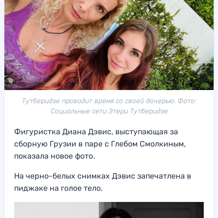
Тутберидзе проводит время со своей дочерью. Фото:
Социальные сети Этери Тутберидзе
Фигуристка Диана Дэвис, выступающая за
сборную Грузии в паре с Глебом Смолкиным,
показала новое фото.
На черно-белых снимках Дэвис запечатлена в
пиджаке на голое тело.