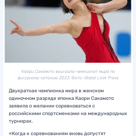
Каори Сакамото выиграла чемпионат мира по
фигурному катанию 2023. Фото: Global Look Press
Двукратная чемпионка мира в женском
одиночном разряде японка Каори Сакамото
заявила о желании соревноваться с
российскими спортсменками на международных
турнирах.
«Когда к соревнованиям вновь допустят