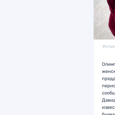
Фигури
Олимп
женск
предд
перио
сообщ
Давид
извес
болез