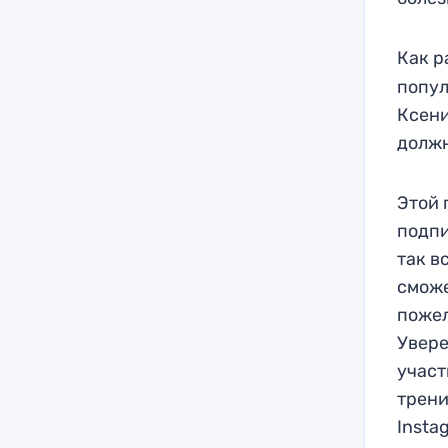
Как р
попул
Ксени
должн
Этой 
подпи
так в
сможе
пожел
Увере
участ
трени
Insta