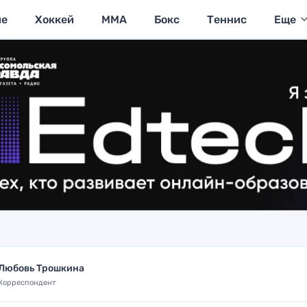
ие
Хоккей
MMA
Бокс
Теннис
Еще
Любовь Трошкина
Корреспондент