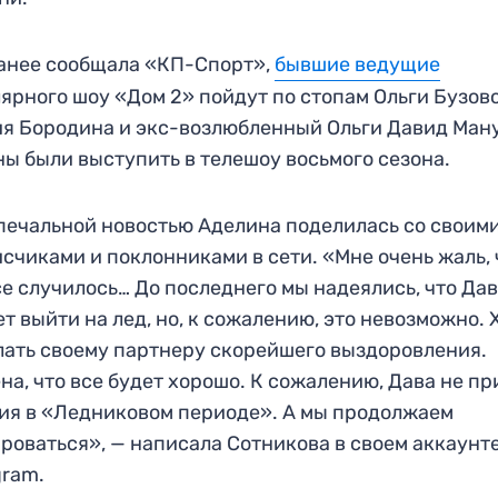
анее сообщала «КП-Спорт»,
бывшие ведущие
ярного шоу «Дом 2» пойдут по стопам Ольги Бузов
я Бородина и экс-возлюбленный Ольги Давид Ман
ы были выступить в телешоу восьмого сезона.
печальной новостью Аделина поделилась со своим
счиками и поклонниками в сети. «Мне очень жаль, 
се случилось… До последнего мы надеялись, что Да
т выйти на лед, но, к сожалению, это невозможно. 
ать своему партнеру скорейшего выздоровления.
на, что все будет хорошо. К сожалению, Дава не п
ия в «Ледниковом периоде». А мы продолжаем
роваться», — написала Сотникова в своем аккаунт
gram.