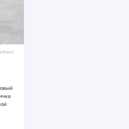
ледовый
ковый
ичка
вой