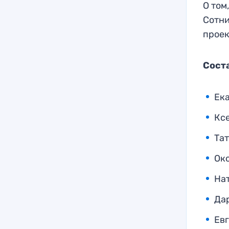
О том
Сотни
прое
Сост
Ек
Кс
Та
Ок
На
Да
Ев