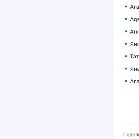
Аг
Ад
Ан
Ян
Та
Яна
Аг
Подел