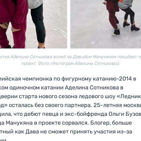
стка Аделина Сотникова вслед за Давидом Манукяном покидает 
проект. Фото: Инстаграм Аделины Сотниковой
ийская чемпионка по фигурному катанию-2014 в
ом одиночном катании Аделина Сотникова в
верии старта нового сезона ледового шоу «Ледни
д» осталась без своего партнера. 25-летняя москв
ила, что дебют певца и экс-бойфренда Ольги Бузо
а Манукяна в проекте сорвался. Блогер, больше
тный как Дава не сможет принять участия из-за
ни.