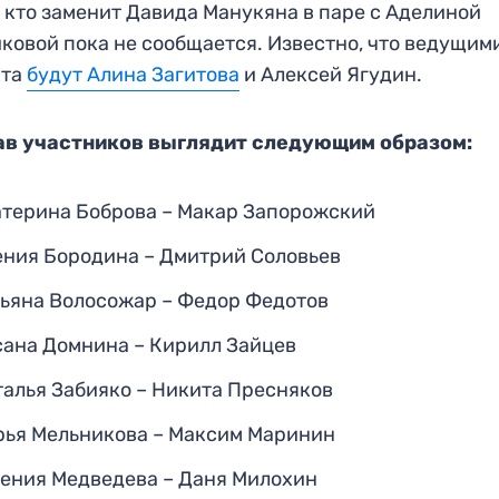
, кто заменит Давида Манукяна в паре с Аделиной
ковой пока не сообщается. Известно, что ведущим
кта
будут Алина Загитова
и Алексей Ягудин.
ав участников выглядит следующим образом:
атерина Боброва – Макар Запорожский
ения Бородина – Дмитрий Соловьев
тьяна Волосожар – Федор Федотов
сана Домнина – Кирилл Зайцев
талья Забияко – Никита Пресняков
рья Мельникова – Максим Маринин
гения Медведева – Даня Милохин