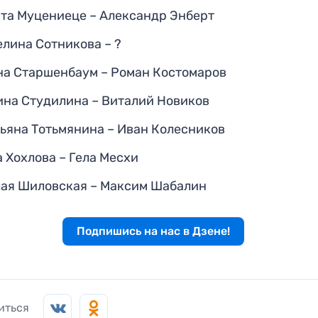
ата Муцениеце – Александр Энберт
елина Сотникова – ?
на Старшенбаум – Роман Костомаров
ина Студилина – Виталий Новиков
тьяна Тотьмянина – Иван Колесников
 Хохлова – Гела Месхи
лая Шиловская – Максим Шабалин
Подпишись на нас в Дзене!
иться