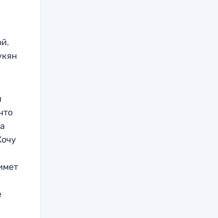
ой.
укян
и
что
ва
Хочу
римет
е