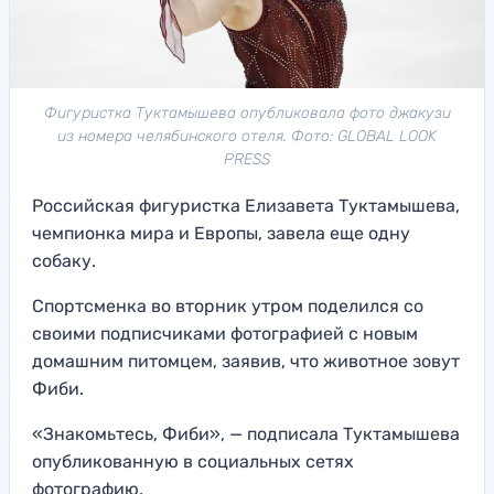
Фигуристка Туктамышева опубликовала фото джакузи
из номера челябинского отеля. Фото: GLOBAL LOOK
PRESS
Российская фигуристка Елизавета Туктамышева,
чемпионка мира и Европы, завела еще одну
собаку.
Спортсменка во вторник утром поделился со
своими подписчиками фотографией с новым
домашним питомцем, заявив, что животное зовут
Фиби.
«Знакомьтесь, Фиби», — подписала Туктамышева
опубликованную в социальных сетях
фотографию.