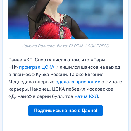
Камила Валиева. Фото: GLOBAL LOOK PRESS
Ранее «КП-Спорт» писал о том, что «Пари
НН»
проиграл ЦСКА
и лишился шансов на выход
в плей-офф Кубка России. Также Евгения
Медведева впервые
сделала признание
о финале
карьеры. Наконец, ЦСКА победил московское
«Динамо» в серии буллитов
матча КХЛ
.
Подпишись на нас в Дзене!