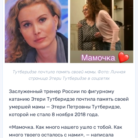
Тутберидзе почтила память своей мамы. Фото: Личная
страница Этери Тутберидзе в соцсетях
Заслуженный тренер России по фигурному
катанию Этери Тутберидзе почтила память своей
умершей мамы — Этери Петровны Тутберидзе,
которой не стало 8 ноября 2018 года.
«Мамочка. Как много нашего ушло с тобой. Как
много твоего осталось с нами», — написала