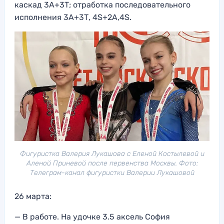
каскад 3А+3Т; отработка последовательного
исполнения 3А+3Т, 4S+2A,4S.
Фигуристка Валерия Лукашова с Еленой Костылевой и
Аленой Приневой после первенства Москвы. Фото:
Телеграм-канал фигуристки Валерии Лукашовой
26 марта:
— В работе. На удочке 3.5 аксель София