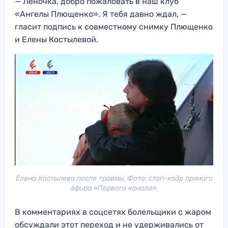
— Леночкa, добро пожаловать в наш клуб
«Ангелы Плющенко». Я тебя давно ждал, —
гласит подпись к совместному снимку Плющенко
и Елены Костылевой.
Елена Костылева после травмы. Фото: стоп-кадр прямого
эфира «Первого канала».
В комментариях в соцсетях болельщики с жаром
обсуждали этот переход и не удерживались от