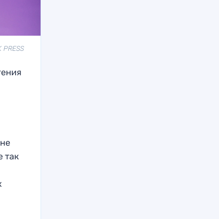
K PRESS
гения
 не
е так
х