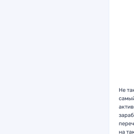
Не та
самый
актив
зараб
переч
на та