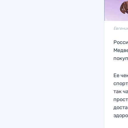
Евгени
Росси
Медве
покуп
Ее че
спорт
так ч
прост
доста
здоро