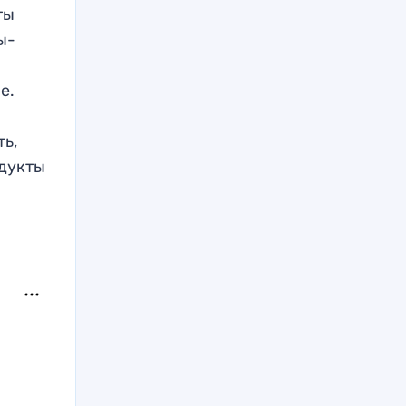
ты
ы-
е.
ть,
одукты