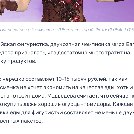
я Медведева на Олимпиаде-2018 стала второй. Фото: GLOBAL LOO
йская фигуристка, двукратная чемпионка мира Ев
дева призналась, что достаточно много тратит на
ку продуктов.
к нередко составляет 10-15 тысяч рублей, так как
сменка не хочет экономить на качестве еды, хоть и
асто готовит дома. Медведева считает, что сейчас н
о купить даже хорошие огурцы-помидоры. Каждая
вка еды для фигуристки составляет не меньше дву
венных пакетов.