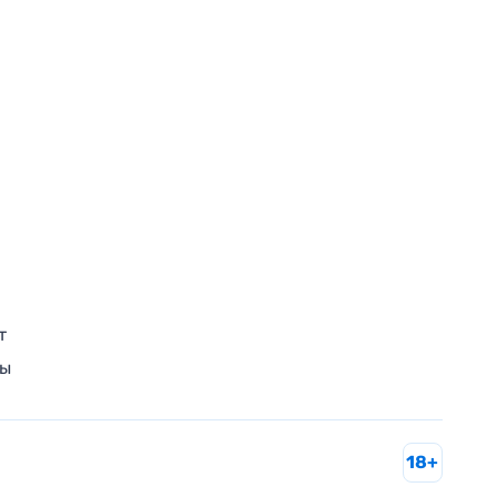
т
ры
18+