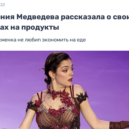
022
ения Медведева рассказала о сво
тах на продукты
менка не любиn экономить на еде