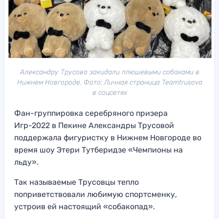
Александру Трусова закидали плюшевыми собаками в
Нижнем Новгороде. Фото: Личная страница Teamtrusova
в соцсетях
Фан-группировка серебряного призера
Игр-2022 в Пекине Александры Трусовой
поддержала фигуристку в Нижнем Новгороде во
время шоу Этери Тутберидзе «Чемпионы на
льду».
Так называемые Трусовцы тепло
поприветствовали любимую спортсменку,
устроив ей настоящий «собакопад».