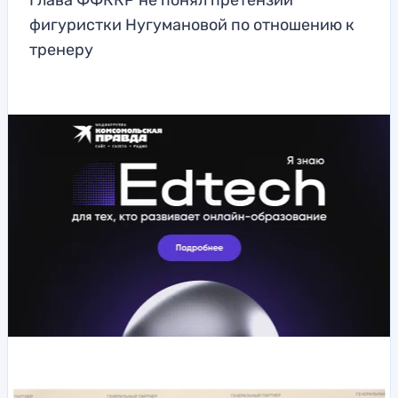
Глава ФФККР не понял претензии
фигуристки Нугумановой по отношению к
тренеру