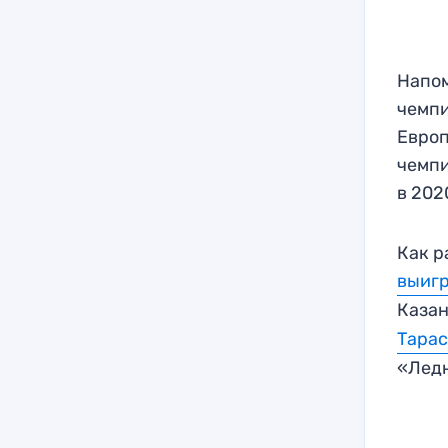
Напом
чемпи
Европ
чемпи
в 202
Как р
выигр
Казан
Тарас
«Ледн