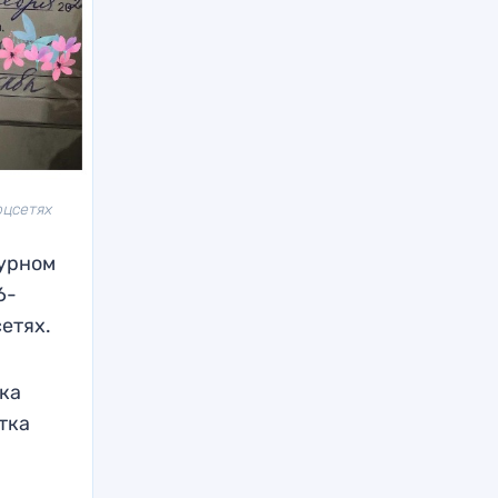
оцсетях
гурном
6-
етях.
нка
тка