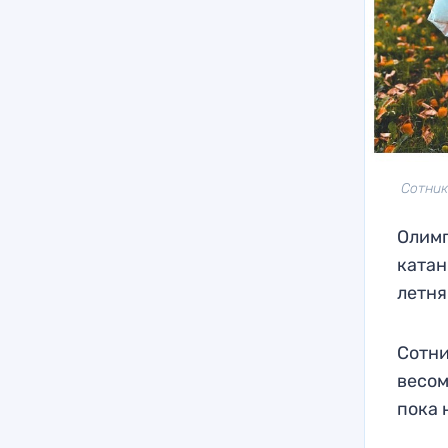
Сотник
Олимп
катан
летня
Сотни
весом
пока 