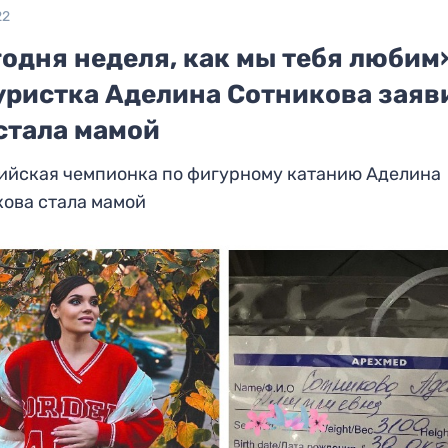
22
одня неделя, как мы тебя любим
уристка Аделина Сотникова заяв
стала мамой
ийская чемпионка по фигурному катанию Аделина
кова стала мамой