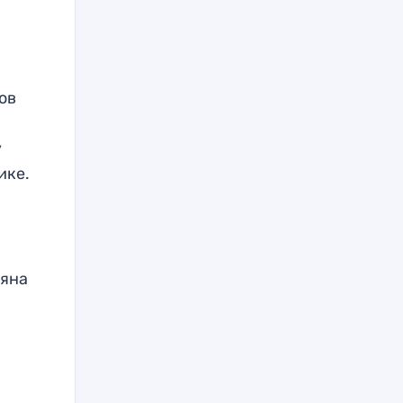
ов
у
ике.
ьяна