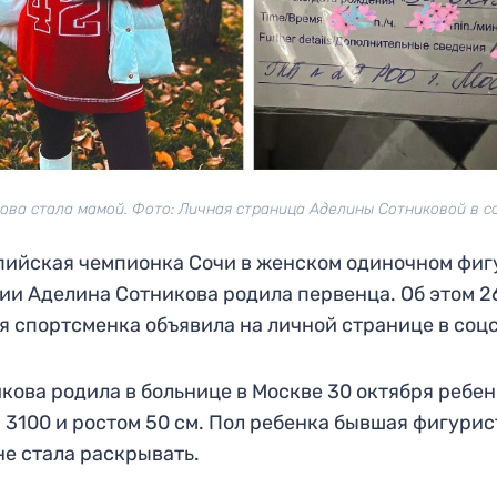
ова стала мамой. Фото: Личная страница Аделины Сотниковой в с
ийская чемпионка Сочи в женском одиночном фи
ии Аделина Сотникова родила первенца. Об этом 2
я спортсменка объявила на личной странице в соцс
кова родила в больнице в Москве 30 октября ребе
 3100 и ростом 50 см. Пол ребенка бывшая фигурис
не стала раскрывать.