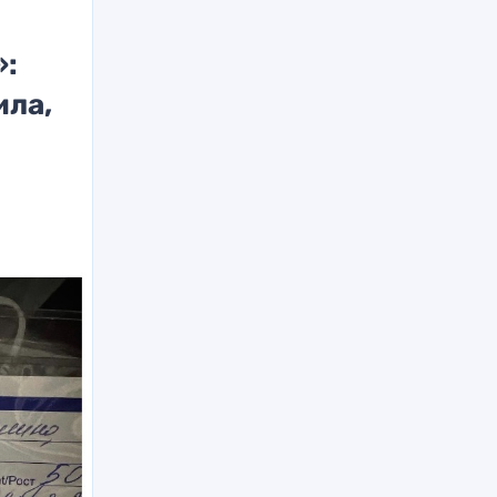
»:
ила,