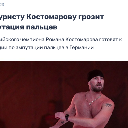
23
уристу Костомарову грозит
утация пальцев
йского чемпиона Романа Костомарова готовят к
ии по ампутации пальцев в Германии