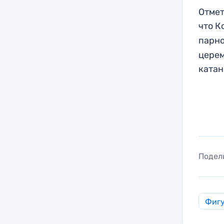
Отмет
что К
парно
церем
катан
Подел
Фигу