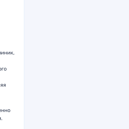
линик,
ого
няя
енно
.