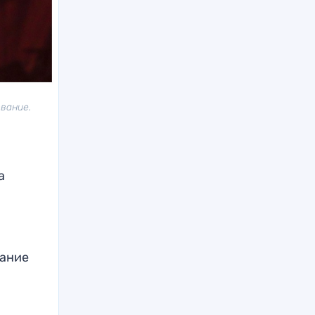
вание.
а
рание