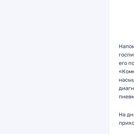
Напом
госпи
его п
«Комм
насыщ
диагн
пневм
На дн
прихо