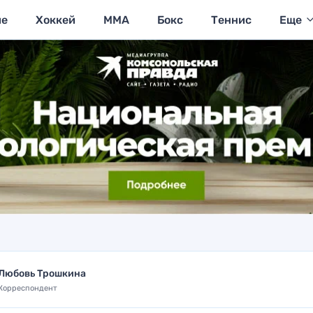
ие
Хоккей
MMA
Бокс
Теннис
Еще
Любовь Трошкина
Корреспондент