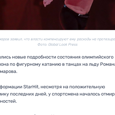
маров заявил, что власти компенсируют ему расходы на протезиро
Фото: Global Look Press
лись новые подробности состояния олимпийского
она по фигурному катанию в танцах на льду Роман
марова.
формации StarHit, несмотря на положительную
ику последних дней, у спортсмена началось отми
ностей.