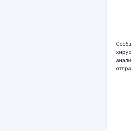
Сообщ
хирур
анали
отпра