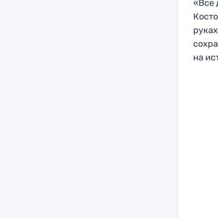
«Все 
Косто
руках
сохра
на ис