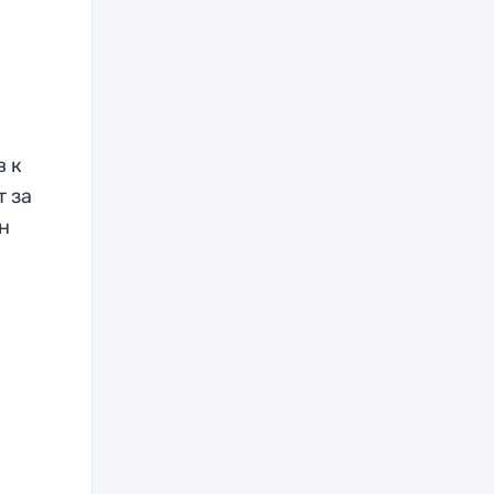
в к
т за
он