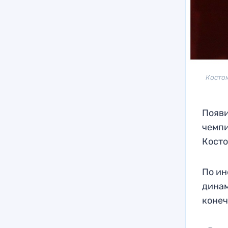
Косто
Появи
чемпи
Косто
По ин
динам
конеч