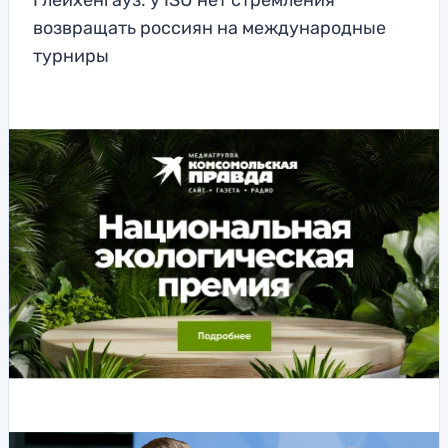
Глейхенгауз: у ISU нет стремления
возвращать россиян на международные
турниры