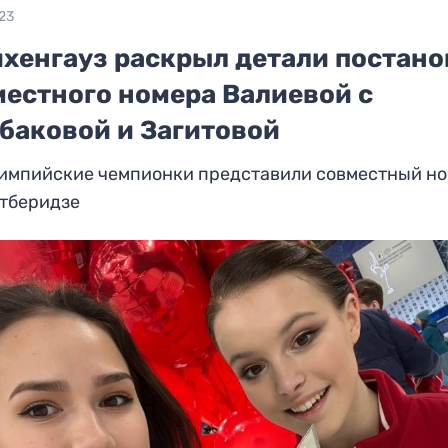
23
йхенгауз раскрыл детали постан
местного номера Валиевой с
баковой и Загитовой
лимпийские чемпионки представили совместный но
утберидзе