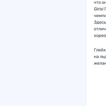
что о
Girls
чемпи
Здесь
отлич
хоре
Глейх
на ль
жела