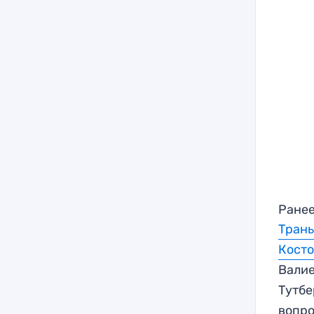
Ранее
Трань
Косто
Вали
Тутбе
вопро