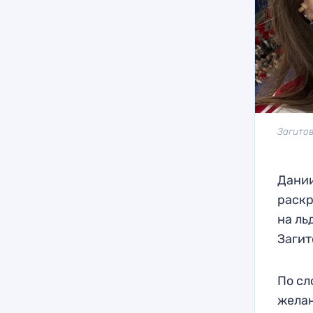
Загито
Дании
раскр
на ль
Загит
По сл
желан