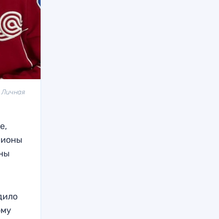
 Личная
е,
пионы
ины
дило
ому