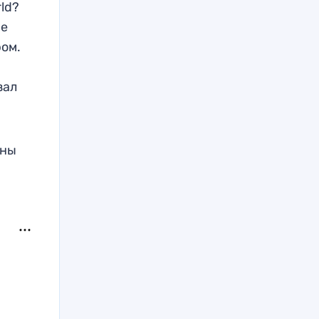
rld?
ие
ром.
зал
оны