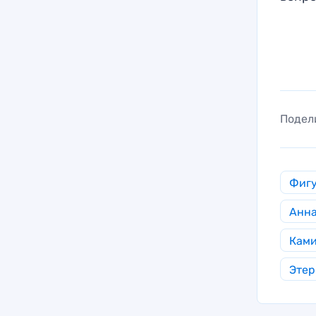
Подел
Фигу
Анна
Ками
Этер