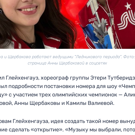
ва и Щербакова работают ведущими "Ледникового периода". Фото:
страница Анны Щербаковой в соцсетях
л Глейхенгауз, хореограф группы Этери Тутберидз
ыл подробности постановки номера для шоу «Чем
ду» с участием трех олимпийских чемпионок — Ал
овой, Анны Щербаковы и Камилы Валиевой.
овам Глейхенгауза, идея создать такой номер выну
ие сделать «открытие». «Музыку мы выбрали, пот