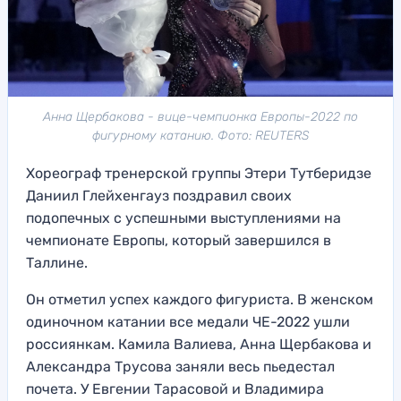
Анна Щербакова - вице-чемпионка Европы-2022 по
фигурному катанию. Фото: REUTERS
Хореограф тренерской группы Этери Тутберидзе
Даниил Глейхенгауз поздравил своих
подопечных с успешными выступлениями на
чемпионате Европы, который завершился в
Таллине.
Он отметил успех каждого фигуриста. В женском
одиночном катании все медали ЧЕ-2022 ушли
россиянкам. Камила Валиева, Анна Щербакова и
Александра Трусова заняли весь пьедестал
почета. У Евгении Тарасовой и Владимира