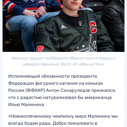
Малинин пришел поддержать «Вашингтон» в джерси с
номером Овечкина. Фото: ХК «Вашингтон»
Исполняющий обязанности президента
Федерации фигурного катания на коньках
России (ФФККР) Антон Сихарулидзе признался,
что с радостью натурализовал бы американца
Илью Малинина.
«Новоиспеченному чемпиону мира Малинину мы
всегда будем рады. Добро пожаловать в