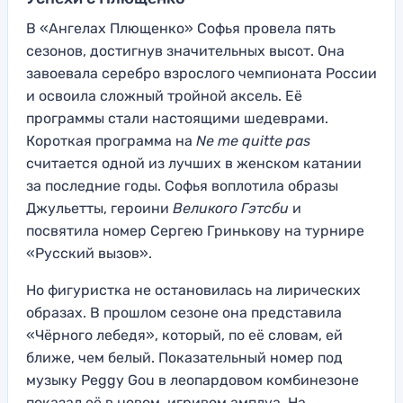
В «Ангелах Плющенко» Софья провела пять
сезонов, достигнув значительных высот. Она
завоевала серебро взрослого чемпионата России
и освоила сложный тройной аксель. Её
программы стали настоящими шедеврами.
Короткая программа на
Ne me quitte pas
считается одной из лучших в женском катании
за последние годы. Софья воплотила образы
Джульетты, героини
Великого Гэтсби
и
посвятила номер Сергею Гринькову на турнире
«Русский вызов».
Но фигуристка не остановилась на лирических
образах. В прошлом сезоне она представила
«Чёрного лебедя», который, по её словам, ей
ближе, чем белый. Показательный номер под
музыку Peggy Gou в леопардовом комбинезоне
показал её в новом, игривом амплуа. На