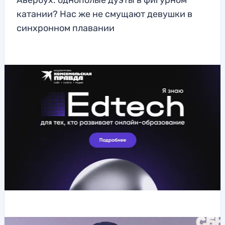
Авербух: однополые дуэты в фигурном
катании? Нас же не смущают девушки в
синхронном плавании