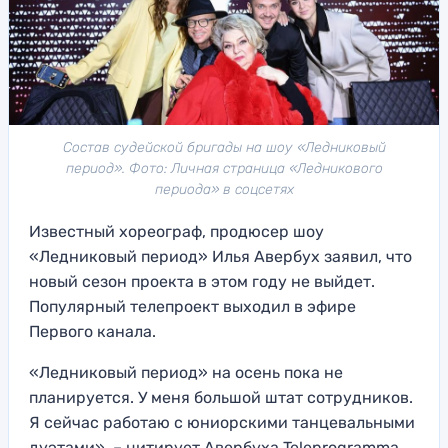
Состав судейской бригады на шоу «Ледниковый
период». Фото: Личная страница «Ледникового
периода» в соцсетях
Известный хореограф, продюсер шоу
«Ледниковый период» Илья Авербух заявил, что
новый сезон проекта в этом году не выйдет.
Популярный телепроект выходил в эфире
Первого канала.
«Ледниковый период» на осень пока не
планируется. У меня большой штат сотрудников.
Я сейчас работаю с юниорскими танцевальными
дуэтами», – цитирует Авербуха Teleprogramma.