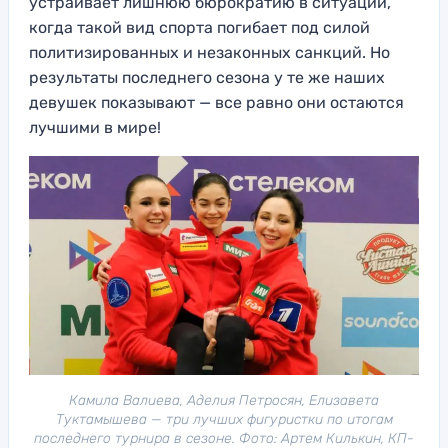
устраивает лишнюю бюрократию в ситуации,
когда такой вид спорта погибает под силой
политизированных и незаконных санкций. Но
результаты последнего сезона у те же наших
девушек показывают — все равно они остаются
лучшими в мире!
Камила Валиева, Аделия Петросян, Елизавета
Туктамышева — три лучших фигуристки по итогам
последнего турнира в сезоне. Фото: Артем Килькин, КП-