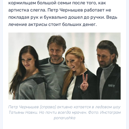
кормильцем большой семьи после того, как
артистка слегла. Петр Чернышев работает не
покладая рук и буквально дошел до ручки. Ведь
лечение актрисы стоит больших денег.
Петр Чернышев (справа) активно катается в ледовом шоу
Татьяны Навки. Но почти всегда мрачен. Фото: Инстаграм
ponarushka