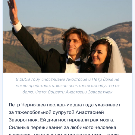
В 2008 году счастливые Анастасия и Петр даже не
могли представить, какие испытания выпадут на их
долю. Фото: Соцсети Анастасии Заворотнюк
Петр Чернышев последние два года ухаживает
за тяжелобольной супругой Анастасией
Заворотнюк. Ей диагностировали рак мозга.
Сильные переживания за любимого человека
сказались на внешнем виде фигуриста — мало